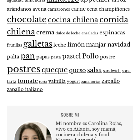
aguacate
almendras
carne
arándanos
avena
cena
champiñones
camarones
chocolate
comida
cocina chilena
chilena
crema
espinacas
dulce de leche
ensaladas
galletas
limón
manjar
navidad
leche
frutillas
pan
pastel
Pollo
palta
papas
postre
pasta
postres
queque
salsa
queso
sandwich
sopa
tomate
zapallo
vainilla
tarta
yogurt
zanahorias
torta
zapallo italiano
SOBRE MI
Mi nombre es Carolina Rojas,
vivo en Atlanta, soy mamá,
cocinera chilena y food