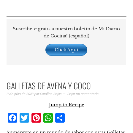
Suscríbete gratis a nuestro boletín de Mi Diario
de Cocina! (español)
Click Aquí
GALLETAS DE AVENA Y COCO
3 de julio de 2023
por
Carolina Rojas
Dejar un comentario
Jump to Recipe
Facebook
Twitter
Pinterest
WhatsApp
Compartir
Sumérgete en un mundo de sabor con estas Galletas