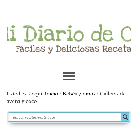
Ir
Ir
Ir
Ir
a
al
a
al
navegación
contenido
la
pie
principal
principal
barra
de
lateral
página
primaria
Usted está aquí:
Inicio
/
Bebés y niños
/
Galletas de
avena y coco