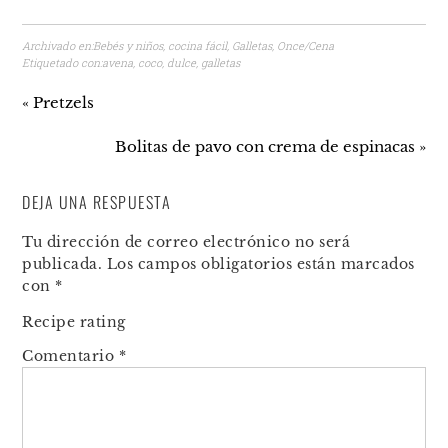
Archivado en:
Bebés y niños
,
cocina fácil
,
Galletas
,
Once/Cena
Etiquetado con:
avena
,
coco
,
dulce
,
galletas
« Pretzels
Bolitas de pavo con crema de espinacas »
DEJA UNA RESPUESTA
Tu dirección de correo electrónico no será
publicada.
Los campos obligatorios están marcados
con
*
Recipe rating
Comentario
*