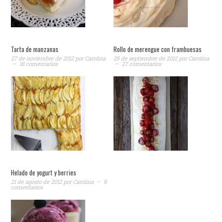
Tarta de manzanas
Rollo de merengue con frambuesas
27 de noviembre de 2012
por
Carolina
25 de septiembre de 2012
por
Carolina
18 comentarios
27 comentarios
Helado de yogurt y berries
21 de agosto de 2012
por
Carolina
9
comentarios