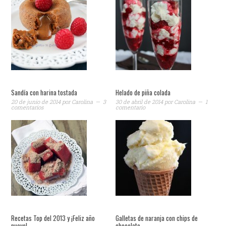
Sandía con harina tostada
Helado de piña colada
20 de junio de 2014
por
Carolina
3
30 de abril de 2014
por
Carolina
1
comentarios
comentario
Recetas Top del 2013 y ¡Feliz año
Galletas de naranja con chips de
nuevo!
chocolate