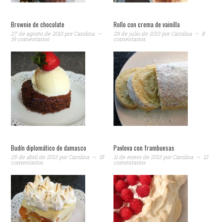
Brownie de chocolate
Rollo con crema de vainilla
27 de agosto de 2013
por
Carolina
29 de julio de 2013
por
Carolina
8
19 comentarios
comentarios
Budín diplomático de damasco
Pavlova con frambuesas
25 de abril de 2013
por
Carolina
15
11 de enero de 2013
por
Carolina
12
comentarios
comentarios