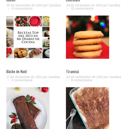
30 de diciembre de 2013
por
Carolina
24 de diciembre de 2013
por
Carolina
9 comentarios
12 comentarios
Bûche de Noël
Tiramisú
17 de diciembre de 2013
por
Carolina
20 de noviembre de 2013
por
Carolina
3 comentarios
9 comentarios