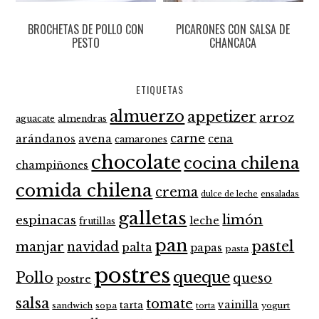
BROCHETAS DE POLLO CON
PICARONES CON SALSA DE
PESTO
CHANCACA
ETIQUETAS
almuerzo
appetizer
arroz
aguacate
almendras
carne
arándanos
avena
cena
camarones
chocolate
cocina chilena
champiñones
comida chilena
crema
dulce de leche
ensaladas
galletas
limón
espinacas
leche
frutillas
pan
pastel
manjar
navidad
palta
papas
pasta
postres
queque
Pollo
queso
postre
salsa
tomate
vainilla
tarta
sandwich
sopa
yogurt
torta