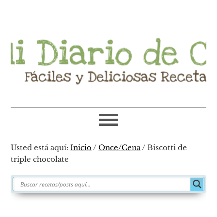
Ir
Ir
Ir
Ir
a
al
a
al
navegación
contenido
la
pie
principal
principal
barra
de
lateral
página
primaria
Usted está aquí:
Inicio
/
Once/Cena
/
Biscotti de
triple chocolate