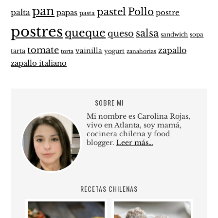
pan
pastel
Pollo
palta
papas
postre
pasta
postres
queque
salsa
queso
sandwich
sopa
tomate
zapallo
vainilla
tarta
yogurt
zanahorias
torta
zapallo italiano
SOBRE MI
Mi nombre es Carolina Rojas,
vivo en Atlanta, soy mamá,
cocinera chilena y food
blogger.
Leer más…
RECETAS CHILENAS