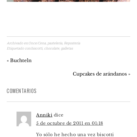
Archivado en:
Once/Cena
,
pastelería
,
Repostería
Etiquetado con:
biscotti
,
chocolate
,
galletas
« Buchteln
Cupcakes de arándanos »
COMENTARIOS
Anniki
dice
5 de octubre de 2011 en 01:18
Yo sólo he hecho una vez biscotti