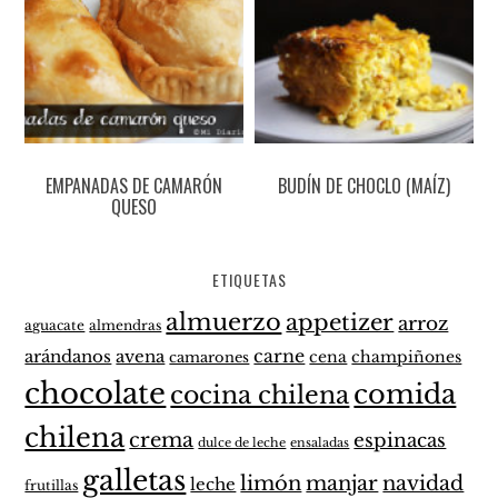
EMPANADAS DE CAMARÓN
BUDÍN DE CHOCLO (MAÍZ)
QUESO
ETIQUETAS
almuerzo
appetizer
arroz
aguacate
almendras
carne
arándanos
avena
cena
champiñones
camarones
chocolate
comida
cocina chilena
chilena
crema
espinacas
dulce de leche
ensaladas
galletas
limón
manjar
navidad
leche
frutillas