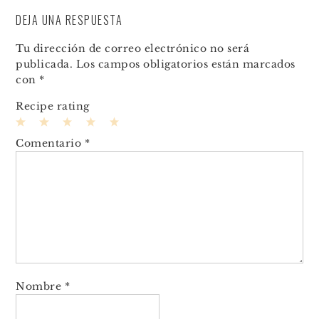
DEJA UNA RESPUESTA
Tu dirección de correo electrónico no será
publicada.
Los campos obligatorios están marcados
con
*
Recipe rating
1
2
3
4
5
Comentario
*
Star
Stars
Stars
Stars
Stars
Nombre
*