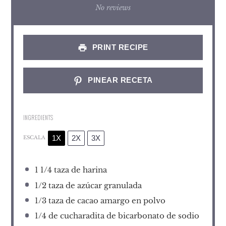
Star
Stars
Stars
Stars
Stars
No reviews
PRINT RECIPE
PINEAR RECETA
INGREDIENTS
1X
2X
3X
ESCALA
1 1/4
taza de harina
1/2
taza de azúcar granulada
1/3
taza de cacao amargo en polvo
1/4
de cucharadita de bicarbonato de sodio