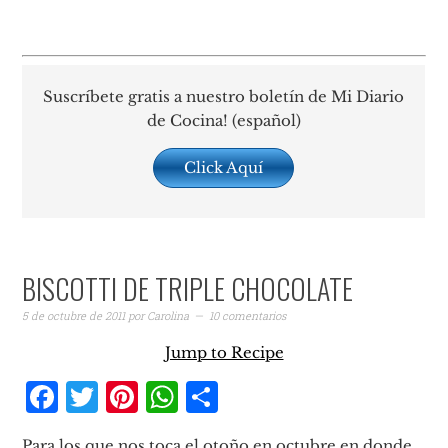
Suscríbete gratis a nuestro boletín de Mi Diario
de Cocina! (español)
Click Aquí
BISCOTTI DE TRIPLE CHOCOLATE
5 de octubre de 2011
por
Carolina
10 comentarios
Jump to Recipe
Facebook
Twitter
Pinterest
WhatsApp
Compartir
Para los que nos toca el otoño en octubre en donde