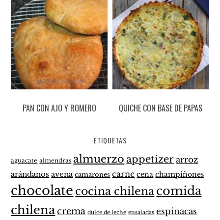
PAN CON AJO Y ROMERO
QUICHE CON BASE DE PAPAS
ETIQUETAS
almuerzo
appetizer
arroz
aguacate
almendras
carne
arándanos
avena
cena
champiñones
camarones
chocolate
comida
cocina chilena
chilena
crema
espinacas
dulce de leche
ensaladas