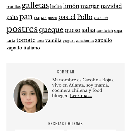
galletas
limón
manjar
navidad
leche
frutillas
pan
pastel
Pollo
palta
papas
postre
pasta
postres
queque
salsa
queso
sandwich
sopa
tomate
zapallo
vainilla
tarta
yogurt
zanahorias
torta
zapallo italiano
SOBRE MI
Mi nombre es Carolina Rojas,
vivo en Atlanta, soy mamá,
cocinera chilena y food
blogger.
Leer más…
RECETAS CHILENAS