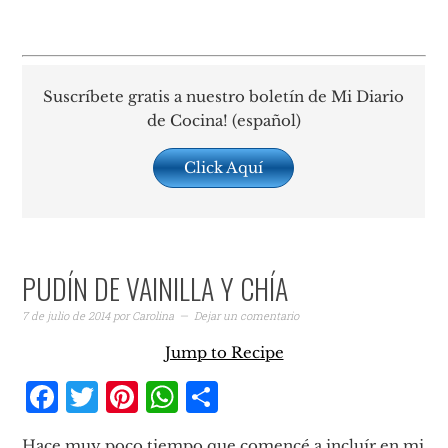
Suscríbete gratis a nuestro boletín de Mi Diario
de Cocina! (español)
Click Aquí
PUDÍN DE VAINILLA Y CHÍA
7 de julio de 2014
por
Carolina
Dejar un comentario
Jump to Recipe
Facebook
Twitter
Pinterest
WhatsApp
Compartir
Hace muy poco tiempo que comencé a incluír en mi