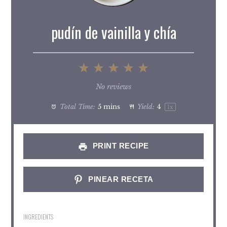
pudín de vainilla y chía
1
2
3
4
5
Star
Stars
Stars
Stars
Stars
No reviews
Total Time:
5 mins
Yield:
4
1
x
PRINT RECIPE
PINEAR RECETA
INGREDIENTS