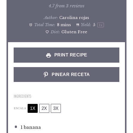
Star
Stars
Stars
Stars
Stars
4.7
from
3
reviews
Author:
Carolina rojas
Total Time:
8 mins
Yield:
5
1
x
Diet:
Gluten Free
PRINT RECIPE
PINEAR RECETA
INGREDIENTS
1X
2X
3X
ESCALA
1
banana