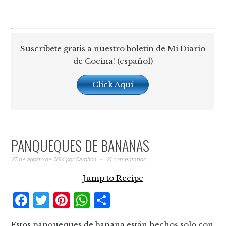
Suscríbete gratis a nuestro boletín de Mi Diario
de Cocina! (español)
Click Aquí
PANQUEQUES DE BANANAS
27 de agosto de 2014
por
Carolina
21 comentarios
Jump to Recipe
Facebook
Twitter
Pinterest
WhatsApp
Compartir
Estos panqueques de banana están hechos solo con