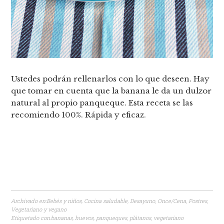
Ustedes podrán rellenarlos con lo que deseen. Hay
que tomar en cuenta que la banana le da un dulzor
natural al propio panqueque. Esta receta se las
recomiendo 100%. Rápida y eficaz.
Archivado en:
Bebés y niños
,
Cocina saludable
,
Desayuno
,
Once/Cena
,
Postres
,
Vegetariano y vegano
Etiquetado con:
bananas
,
huevos
,
panqueques
,
plátanos
,
vegetariano