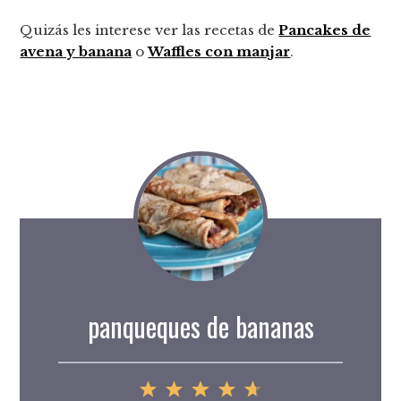
Quizás les interese ver las recetas de
Pancakes de
avena y banana
o
Waffles con manjar
.
panqueques de bananas
1
2
3
4
5