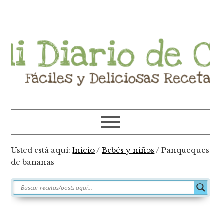
Ir
Ir
Ir
Ir
a
al
a
al
navegación
contenido
la
pie
principal
principal
barra
de
lateral
página
primaria
Usted está aquí:
Inicio
/
Bebés y niños
/
Panqueques
de bananas