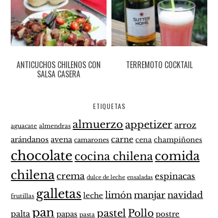
ANTICUCHOS CHILENOS CON
TERREMOTO COCKTAIL
SALSA CASERA
ETIQUETAS
almuerzo
appetizer
arroz
aguacate
almendras
carne
arándanos
avena
cena
champiñones
camarones
chocolate
comida
cocina chilena
chilena
crema
espinacas
dulce de leche
ensaladas
galletas
limón
manjar
navidad
leche
frutillas
pan
pastel
Pollo
palta
papas
postre
pasta