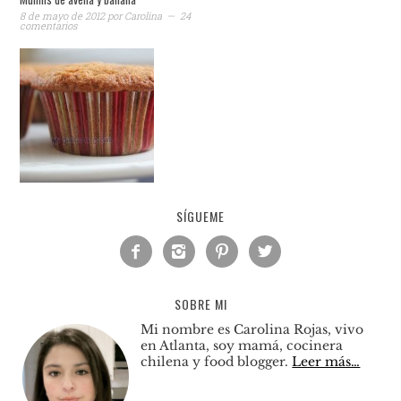
8 de mayo de 2012
por
Carolina
24
comentarios
SÍGUEME




SOBRE MI
Mi nombre es Carolina Rojas, vivo
en Atlanta, soy mamá, cocinera
chilena y food blogger.
Leer más…