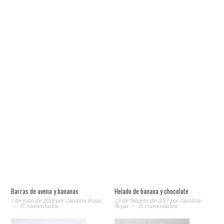
Barras de avena y bananas
Helado de banana y chocolate
1 de julio de 2019
por
Carolina Rojas
23 de febrero de 2017
por
Carolina
17 comentarios
Rojas
15 comentarios