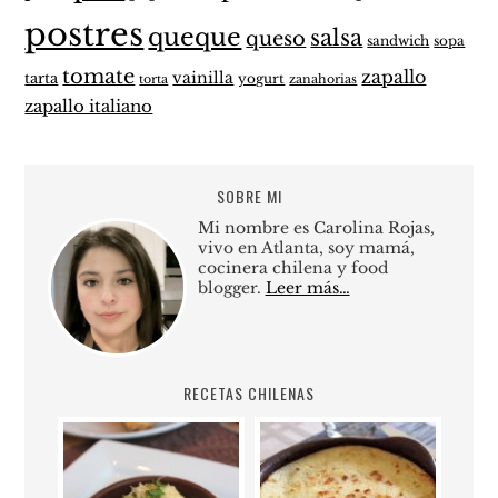
postres
queque
salsa
queso
sandwich
sopa
tomate
zapallo
vainilla
tarta
yogurt
zanahorias
torta
zapallo italiano
SOBRE MI
Mi nombre es Carolina Rojas,
vivo en Atlanta, soy mamá,
cocinera chilena y food
blogger.
Leer más…
RECETAS CHILENAS