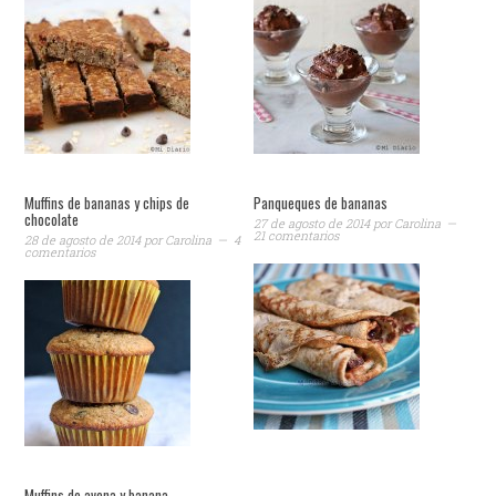
Muffins de bananas y chips de
Panqueques de bananas
chocolate
27 de agosto de 2014
por
Carolina
21 comentarios
28 de agosto de 2014
por
Carolina
4
comentarios
Muffins de avena y banana