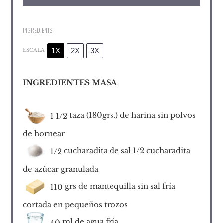
INGREDIENTS
1X
2X
3X
ESCALA
INGREDIENTES MASA
taza (180grs.) de harina sin polvos
1 1/2
de hornear
cucharadita de sal 1/2 cucharadita
1/2
de azúcar granulada
grs de mantequilla sin sal fría
110
cortada en pequeños trozos
ml de agua fría
40