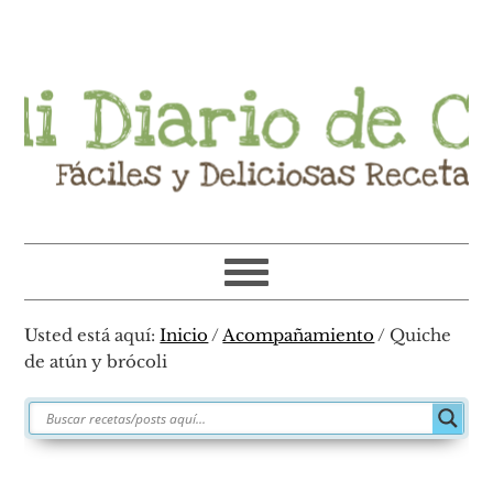
Ir
Ir
Ir
Ir
a
al
a
al
navegación
contenido
la
pie
principal
principal
barra
de
lateral
página
primaria
Usted está aquí:
Inicio
/
Acompañamiento
/
Quiche
de atún y brócoli