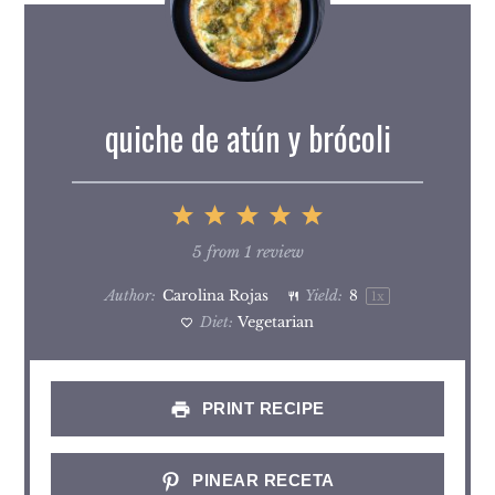
quiche de atún y brócoli
1
2
3
4
5
Star
Stars
Stars
Stars
Stars
5
from
1
review
Author:
Carolina Rojas
Yield:
8
1
x
Diet:
Vegetarian
PRINT RECIPE
PINEAR RECETA