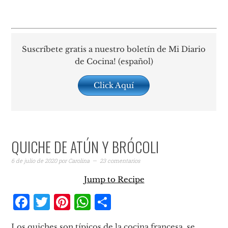
Suscríbete gratis a nuestro boletín de Mi Diario
de Cocina! (español)
Click Aquí
QUICHE DE ATÚN Y BRÓCOLI
6 de julio de 2020
por
Carolina
23 comentarios
Jump to Recipe
Facebook
Twitter
Pinterest
WhatsApp
Compartir
Los quiches son típicos de la cocina francesa, se