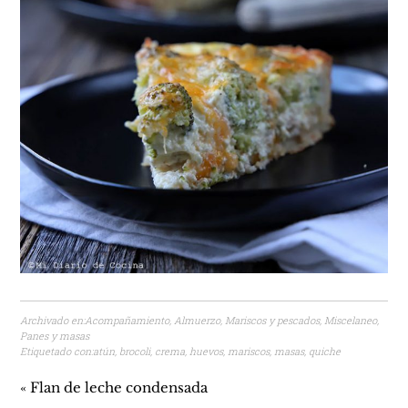
Archivado en:
Acompañamiento
,
Almuerzo
,
Mariscos y pescados
,
Miscelaneo
,
Panes y masas
Etiquetado con:
atún
,
brocoli
,
crema
,
huevos
,
mariscos
,
masas
,
quiche
« Flan de leche condensada