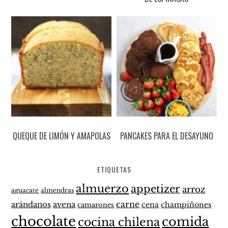
QUEQUE DE LIMÓN Y AMAPOLAS
PANCAKES PARA EL DESAYUNO
ETIQUETAS
almuerzo
appetizer
arroz
aguacate
almendras
carne
arándanos
avena
cena
champiñones
camarones
chocolate
comida
cocina chilena