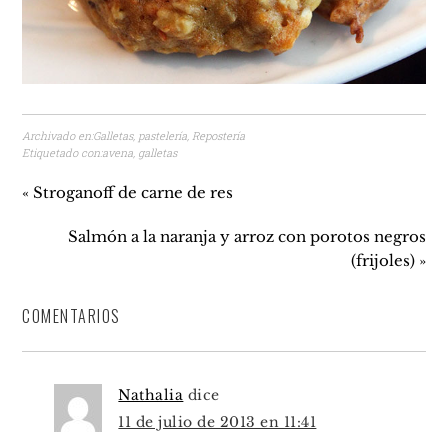
Archivado en:
Galletas
,
pastelería
,
Repostería
Etiquetado con:
avena
,
galletas
« Stroganoff de carne de res
Salmón a la naranja y arroz con porotos negros
(frijoles) »
COMENTARIOS
Nathalia
dice
11 de julio de 2013 en 11:41