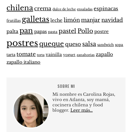
chilena
crema
espinacas
dulce de leche
ensaladas
galletas
limón
manjar
navidad
leche
frutillas
pan
pastel
Pollo
palta
papas
postre
pasta
postres
queque
salsa
queso
sandwich
sopa
tomate
zapallo
vainilla
tarta
yogurt
zanahorias
torta
zapallo italiano
SOBRE MI
Mi nombre es Carolina Rojas,
vivo en Atlanta, soy mamá,
cocinera chilena y food
blogger.
Leer más…