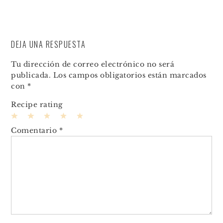
DEJA UNA RESPUESTA
Tu dirección de correo electrónico no será
publicada.
Los campos obligatorios están marcados
con
*
Recipe rating
1
2
3
4
5
Comentario
*
Star
Stars
Stars
Stars
Stars