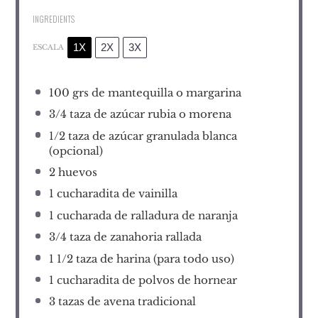
INGREDIENTS
1X
2X
3X
ESCALA
100
grs de mantequilla o margarina
3/4
taza de azúcar rubia o morena
1/2
taza de azúcar granulada blanca
(opcional)
2
huevos
1
cucharadita de vainilla
1
cucharada de ralladura de naranja
3/4
taza de zanahoria rallada
1 1/2
taza de harina (para todo uso)
1
cucharadita de polvos de hornear
3
tazas de avena tradicional