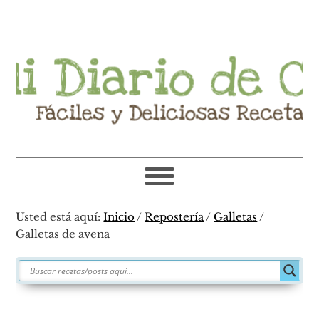
Ir
Ir
Ir
Ir
a
al
a
al
navegación
contenido
la
pie
principal
principal
barra
de
lateral
página
primaria
Usted está aquí:
Inicio
/
Repostería
/
Galletas
/
Galletas de avena