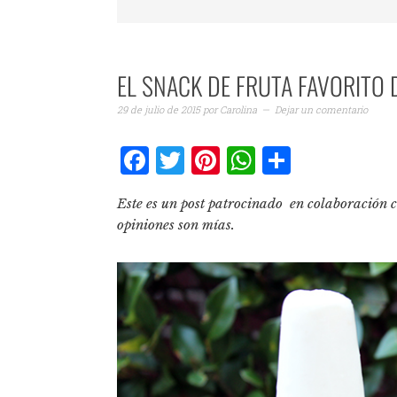
EL SNACK DE FRUTA FAVORITO 
29 de julio de 2015
por
Carolina
Dejar un comentario
Facebook
Twitter
Pinterest
WhatsAp
Compar
Este es un post patrocinado en colaboración 
opiniones son mías.