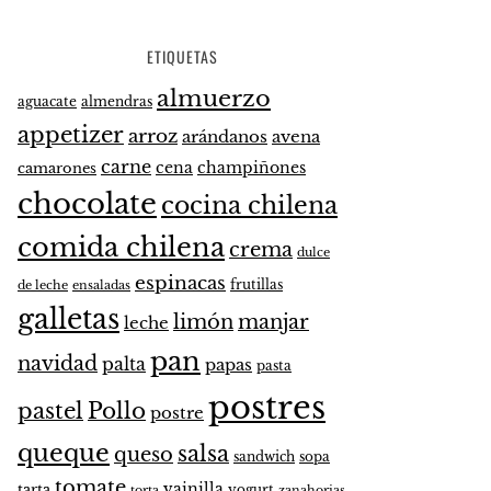
ETIQUETAS
almuerzo
aguacate
almendras
appetizer
arroz
arándanos
avena
carne
cena
champiñones
camarones
chocolate
cocina chilena
comida chilena
crema
dulce
espinacas
frutillas
de leche
ensaladas
galletas
limón
manjar
leche
pan
navidad
palta
papas
pasta
postres
pastel
Pollo
postre
queque
salsa
queso
sandwich
sopa
tomate
vainilla
tarta
yogurt
zanahorias
torta