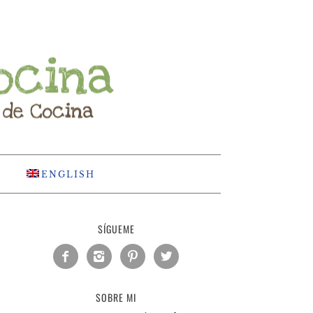
ENGLISH
SÍGUEME




SOBRE MI