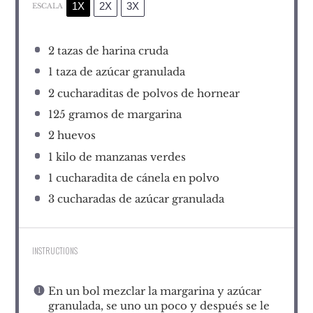
1X
2X
3X
ESCALA
2
tazas de harina cruda
1
taza de azúcar granulada
2
cucharaditas de polvos de hornear
125
gramos de margarina
2
huevos
1
kilo de manzanas verdes
1
cucharadita de cánela en polvo
3
cucharadas de azúcar granulada
INSTRUCTIONS
En un bol mezclar la margarina y azúcar
granulada, se uno un poco y después se le