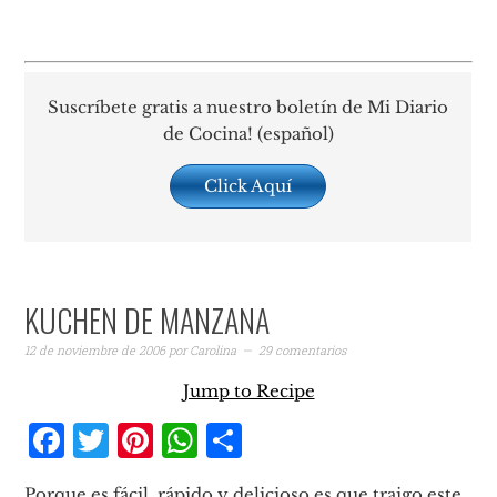
Suscríbete gratis a nuestro boletín de Mi Diario
de Cocina! (español)
Click Aquí
KUCHEN DE MANZANA
12 de noviembre de 2006
por
Carolina
29 comentarios
Jump to Recipe
Facebook
Twitter
Pinterest
WhatsApp
Compartir
Porque es fácil, rápido y delicioso es que traigo este