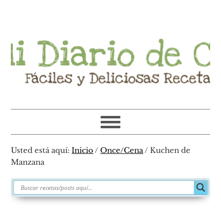
Ir
Ir
Ir
Ir
a
al
a
al
navegación
contenido
la
pie
principal
principal
barra
de
lateral
página
primaria
Usted está aquí:
Inicio
/
Once/Cena
/
Kuchen de
Manzana