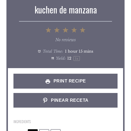
kuchen de manzana
1
2
3
4
5
Star
Stars
Stars
Stars
Stars
No reviews
Total Time:
1 hour 15 mins
Yield:
1
2
1
x
PRINT RECIPE
PINEAR RECETA
INGREDIENTS