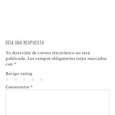
DEJA UNA RESPUESTA
Tu dirección de correo electrónico no será
publicada.
Los campos obligatorios están marcados
con
*
Recipe rating
1
2
3
4
5
Comentario
*
Star
Stars
Stars
Stars
Stars