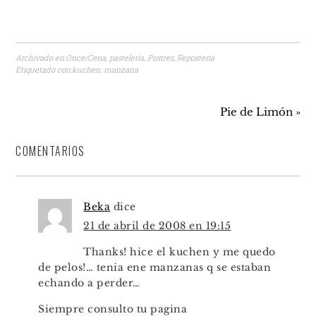
Archivado en:
Once/Cena
,
pastelería
,
Postres
,
Repostería
Etiquetado con:
kuchen
,
manzana
Pie de Limón »
COMENTARIOS
Beka
dice
21 de abril de 2008 en 19:15
Thanks! hice el kuchen y me quedo
de pelos!… tenia ene manzanas q se estaban
echando a perder…
Siempre consulto tu pagina