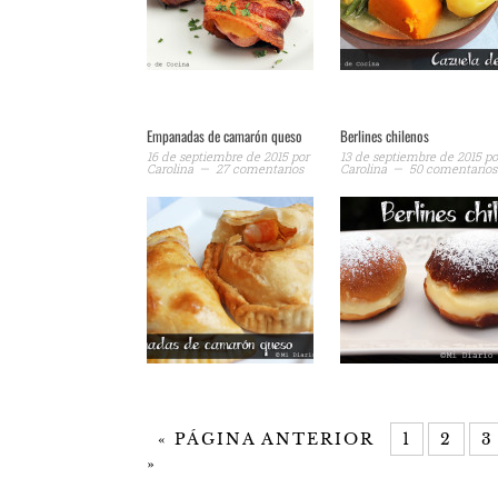
Empanadas de camarón queso
Berlines chilenos
16 de septiembre de 2015
por
13 de septiembre de 2015
po
Carolina
27 comentarios
Carolina
50 comentarios
«
PÁGINA ANTERIOR
1
2
3
»