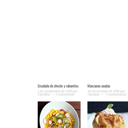
Ensalada de choclo y rabanitos
Manzanas asadas
1 de noviembre de 2015
por
26 de octubre de 2015
por
Carolina
1 comentario
Carolina
7 comentarios