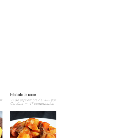
Estofado de carne
or
22 de septiembre de 2015
por
Carolina
47 comentarios