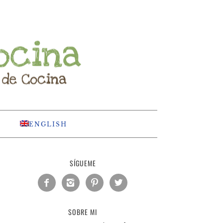
ENGLISH
SÍGUEME




SOBRE MI