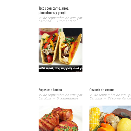
Tacos con carne, arroz,
pimentones y perejil
28 de septiembre de 2015
por
Carolina
1 comentario
Papas con tocino
Cazuela de vacuno
27 de septiembre de 2015
por
25 de septiembre de 2015
p
Carolina
5 comentarios
Carolina
23 comentarios