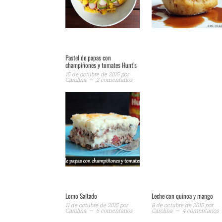
Pastel de papas con
champiñones y tomates Hunt’s
15 de octubre de 2015
por
Carolina
2 comentarios
Lomo Saltado
Leche con quinoa y mango
11 de octubre de 2015
por
8 de octubre de 2015
por
Carolina
6 comentarios
Carolina
4 comentarios