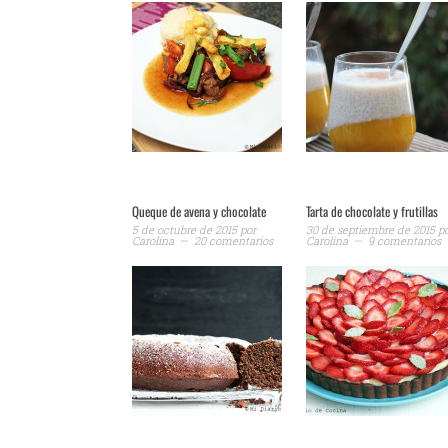
Queque de avena y chocolate
Tarta de chocolate y frutillas
5 de octubre de 2015
por
30 de septiembre de 2015
p
Carolina
20 comentarios
Carolina
9 comentarios