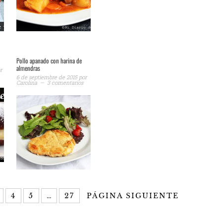
Pollo apanado con harina de
almendras
r
6 de septiembre de 2015
por
Carolina
3 comentarios
4
5
…
27
PÁGINA SIGUIENTE