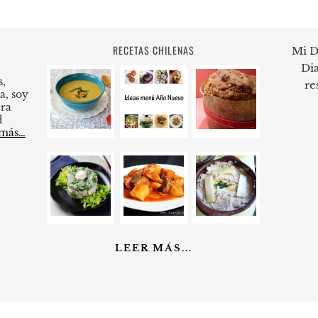
RECETAS CHILENAS
Mi D
Dia
s,
re
a, soy
ra
d
 más…
LEER MÁS...