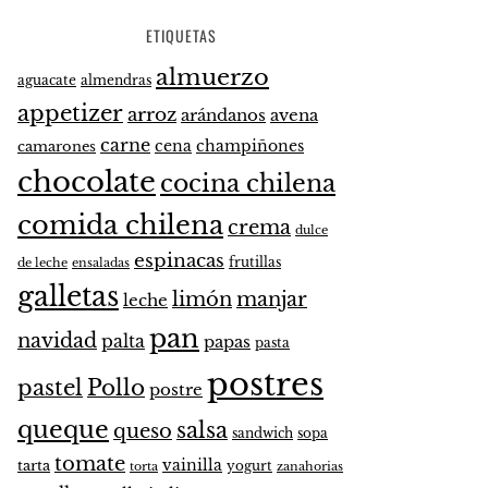
ETIQUETAS
almuerzo
aguacate
almendras
appetizer
arroz
arándanos
avena
carne
cena
champiñones
camarones
chocolate
cocina chilena
comida chilena
crema
dulce
espinacas
frutillas
de leche
ensaladas
galletas
limón
manjar
leche
pan
navidad
palta
papas
pasta
postres
pastel
Pollo
postre
queque
salsa
queso
sandwich
sopa
tomate
vainilla
tarta
yogurt
zanahorias
torta