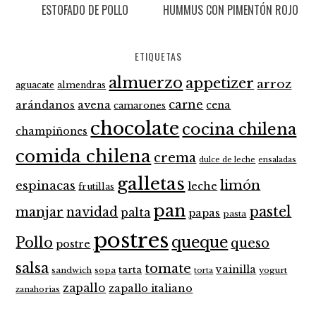
ESTOFADO DE POLLO
HUMMUS CON PIMENTÓN ROJO
ETIQUETAS
almuerzo
appetizer
arroz
aguacate
almendras
carne
arándanos
avena
cena
camarones
chocolate
cocina chilena
champiñones
comida chilena
crema
dulce de leche
ensaladas
galletas
limón
espinacas
leche
frutillas
pan
pastel
manjar
navidad
palta
papas
pasta
postres
queque
Pollo
queso
postre
salsa
tomate
vainilla
tarta
sandwich
sopa
yogurt
torta
zapallo
zapallo italiano
zanahorias