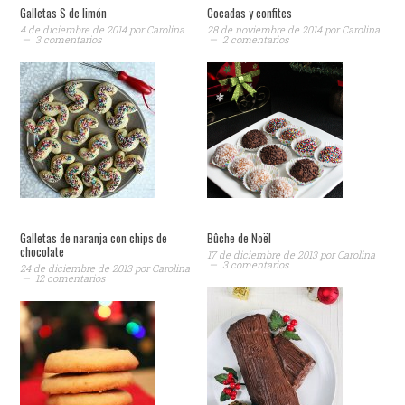
Galletas S de limón
Cocadas y confites
4 de diciembre de 2014
por
Carolina
28 de noviembre de 2014
por
Carolina
3 comentarios
2 comentarios
Galletas de naranja con chips de
Bûche de Noël
chocolate
17 de diciembre de 2013
por
Carolina
3 comentarios
24 de diciembre de 2013
por
Carolina
12 comentarios