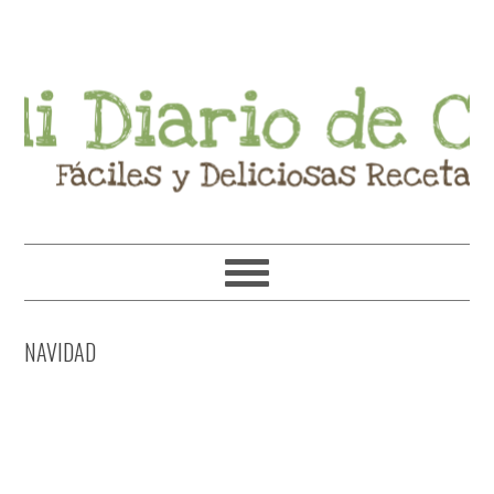
Ir
Ir
Ir
Ir
a
al
a
al
navegación
contenido
la
pie
principal
principal
barra
de
lateral
página
primaria
NAVIDAD