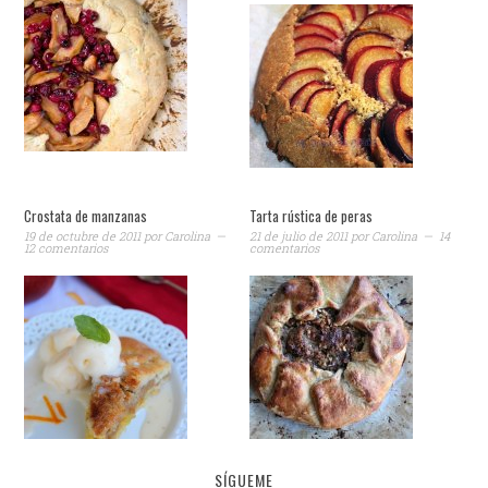
Crostata de manzanas
Tarta rústica de peras
19 de octubre de 2011
por
Carolina
21 de julio de 2011
por
Carolina
14
12 comentarios
comentarios
SÍGUEME