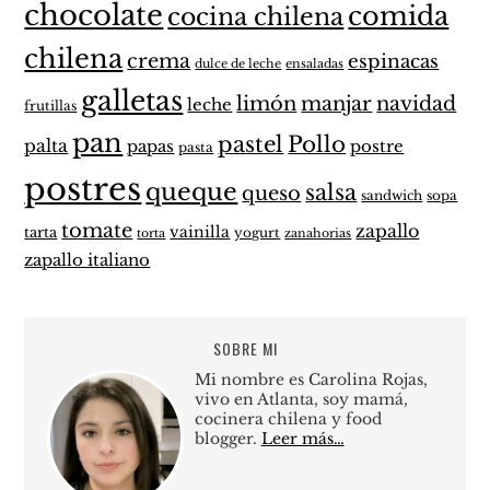
chocolate
comida
cocina chilena
chilena
crema
espinacas
dulce de leche
ensaladas
galletas
limón
manjar
navidad
leche
frutillas
pan
pastel
Pollo
palta
papas
postre
pasta
postres
queque
salsa
queso
sandwich
sopa
tomate
zapallo
vainilla
tarta
yogurt
zanahorias
torta
zapallo italiano
SOBRE MI
Mi nombre es Carolina Rojas,
vivo en Atlanta, soy mamá,
cocinera chilena y food
blogger.
Leer más…