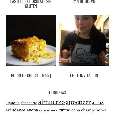
PASTEL DE CHOCOLATE SIN
PAN DE HUEVO
GLUTEN
BUDÍN DE CHOCLO (MAÍZ)
CHILE-INVITACIÓN
ETIQUETAS
almuerzo
appetizer
arroz
aguacate
almendras
carne
arándanos
avena
cena
champiñones
camarones