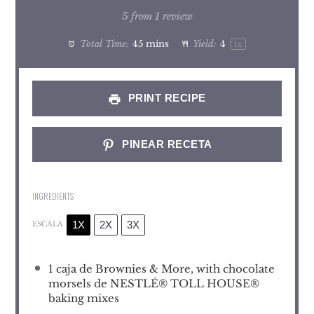
Star
Stars
Stars
Stars
Stars
5
from
1
review
Total Time:
45 mins
Yield:
4
1
x
PRINT RECIPE
PINEAR RECETA
INGREDIENTS
1X
2X
3X
ESCALA
1
caja de Brownies & More, with chocolate
morsels de NESTLÉ® TOLL HOUSE®
baking mixes