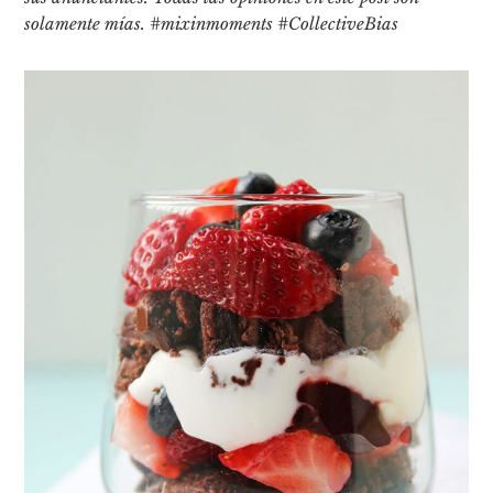
solamente mías. #mixinmoments
#CollectiveBias