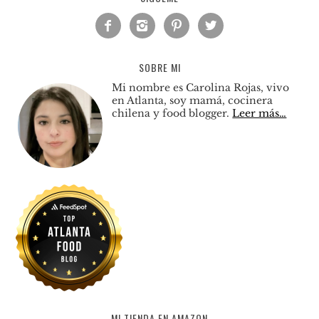




SOBRE MI
Mi nombre es Carolina Rojas, vivo
en Atlanta, soy mamá, cocinera
chilena y food blogger.
Leer más…
MI TIENDA EN AMAZON