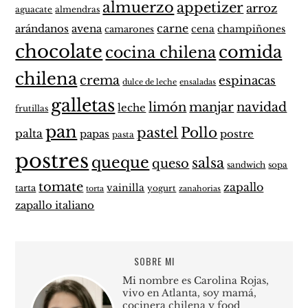
almuerzo
appetizer
arroz
aguacate
almendras
carne
arándanos
avena
cena
champiñones
camarones
chocolate
comida
cocina chilena
chilena
crema
espinacas
dulce de leche
ensaladas
galletas
limón
manjar
navidad
leche
frutillas
pan
pastel
Pollo
palta
papas
postre
pasta
postres
queque
salsa
queso
sandwich
sopa
tomate
zapallo
vainilla
tarta
yogurt
zanahorias
torta
zapallo italiano
SOBRE MI
Mi nombre es Carolina Rojas,
vivo en Atlanta, soy mamá,
cocinera chilena y food