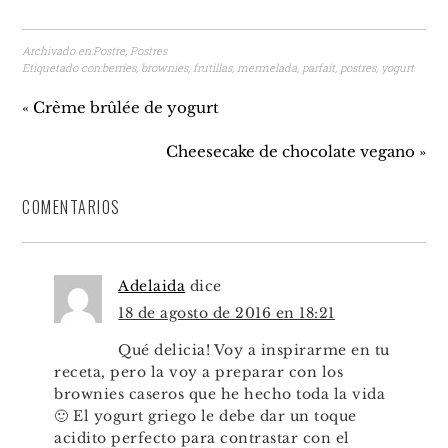
Archivado en:
Postre
,
Postres
Etiquetado con:
berries
,
brownies
,
frutillas
,
mermelada
,
parfait
,
postres
,
yogurt
« Crème brûlée de yogurt
Cheesecake de chocolate vegano »
COMENTARIOS
Adelaida
dice
18 de agosto de 2016 en 18:21
Qué delicia! Voy a inspirarme en tu
receta, pero la voy a preparar con los
brownies caseros que he hecho toda la vida
🙂 El yogurt griego le debe dar un toque
acidito perfecto para contrastar con el