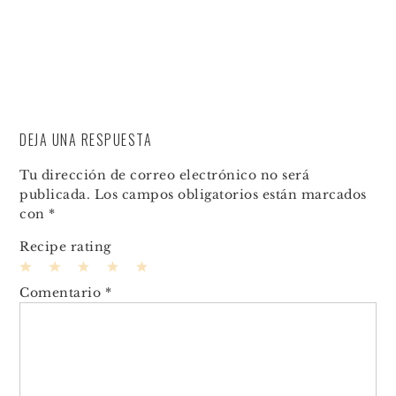
DEJA UNA RESPUESTA
Tu dirección de correo electrónico no será
publicada.
Los campos obligatorios están marcados
con
*
Recipe rating
1
2
3
4
5
Comentario
*
Star
Stars
Stars
Stars
Stars