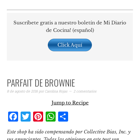
Suscríbete gratis a nuestro boletín de Mi Diario
de Cocina! (español)
Click Aquí
PARFAIT DE BROWNIE
8 de agosto de 2016
por
Carolina Rojas
2 comentarios
Jump to Recipe
Facebook
Twitter
Pinterest
WhatsApp
Compartir
Este shop ha sido compensando por Collective Bias, Inc. y
sus anunciantes. Todas las opiniones en este post son