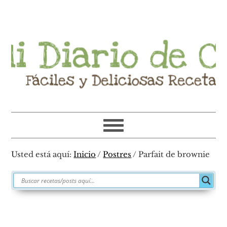
Ir
Ir
Ir
Ir
a
al
a
al
navegación
contenido
la
pie
principal
principal
barra
de
lateral
página
primaria
Usted está aquí:
Inicio
/
Postres
/
Parfait de brownie