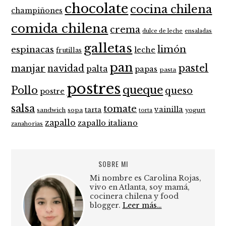
chocolate
cocina chilena
champiñones
comida chilena
crema
dulce de leche
ensaladas
galletas
limón
espinacas
leche
frutillas
pan
pastel
manjar
navidad
palta
papas
pasta
postres
queque
Pollo
queso
postre
salsa
tomate
vainilla
tarta
sandwich
sopa
yogurt
torta
zapallo
zapallo italiano
zanahorias
SOBRE MI
Mi nombre es Carolina Rojas,
vivo en Atlanta, soy mamá,
cocinera chilena y food
blogger.
Leer más…