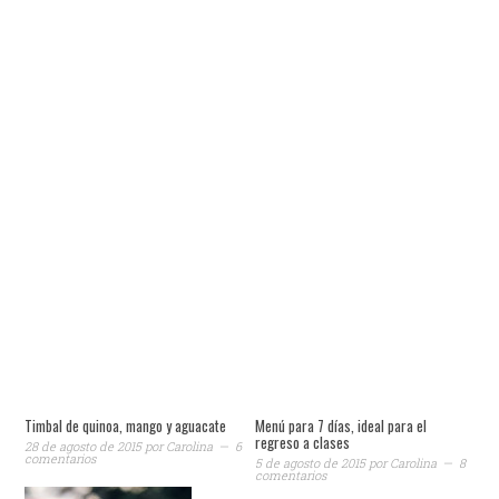
Timbal de quinoa, mango y aguacate
Menú para 7 días, ideal para el
regreso a clases
28 de agosto de 2015
por
Carolina
6
comentarios
5 de agosto de 2015
por
Carolina
8
comentarios