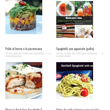
Pollo al horno a la parmesana
Spaghetti con aguacate (palta)
13 de julio de 2015
por
Carolina
4
29 de mayo de 2015
por
Carolina
1
comentarios
comentario
Mama’s Best Ever Spaghetti &
Filete de pollo al horno con perejil y