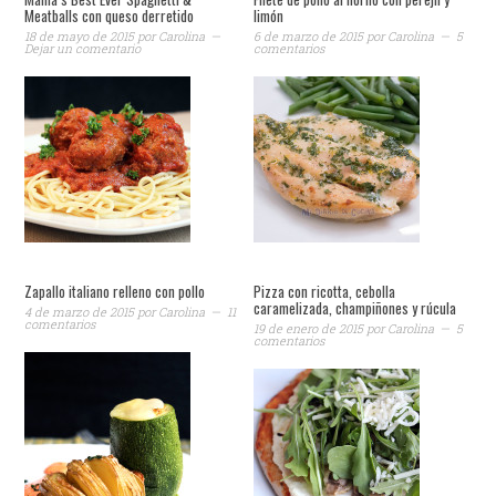
Meatballs con queso derretido
limón
18 de mayo de 2015
por
Carolina
6 de marzo de 2015
por
Carolina
5
Dejar un comentario
comentarios
Zapallo italiano relleno con pollo
Pizza con ricotta, cebolla
caramelizada, champiñones y rúcula
4 de marzo de 2015
por
Carolina
11
comentarios
19 de enero de 2015
por
Carolina
5
comentarios