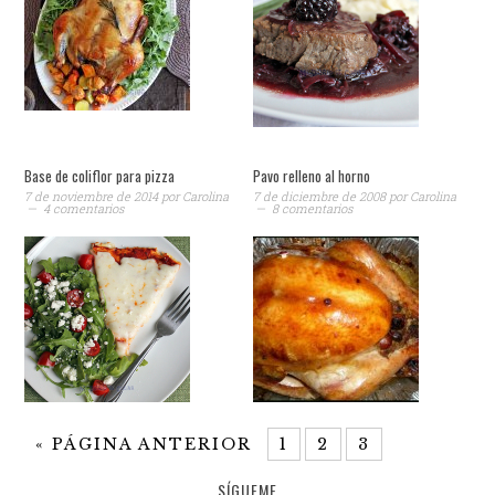
Base de coliflor para pizza
Pavo relleno al horno
7 de noviembre de 2014
por
Carolina
7 de diciembre de 2008
por
Carolina
4 comentarios
8 comentarios
«
PÁGINA ANTERIOR
1
2
3
SÍGUEME