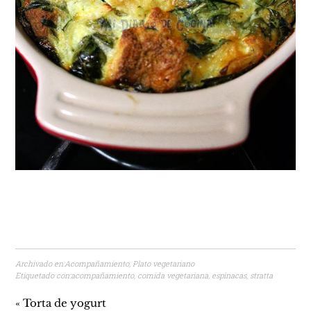
Archivado en:
Acompañamiento
,
Plato vegetariano
Etiquetado con:
acompañamiento
,
comida vegetariana
,
espinacas
,
stratta
« Torta de yogurt