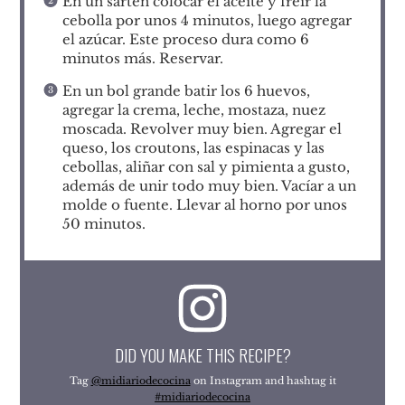
En un sartén colocar el aceite y freír la
cebolla por unos 4 minutos, luego agregar
el azúcar. Este proceso dura como 6
minutos más. Reservar.
En un bol grande batir los 6 huevos,
agregar la crema, leche, mostaza, nuez
moscada. Revolver muy bien. Agregar el
queso, los croutons, las espinacas y las
cebollas, aliñar con sal y pimienta a gusto,
además de unir todo muy bien. Vacíar a un
molde o fuente. Llevar al horno por unos
50 minutos.
DID YOU MAKE THIS RECIPE?
Tag
@midiariodecocina
on Instagram and hashtag it
#midiariodecocina