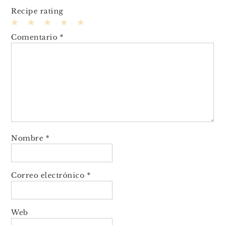
Recipe rating
1
2
3
4
5
Comentario
*
Star
Stars
Stars
Stars
Stars
Nombre
*
Correo electrónico
*
Web