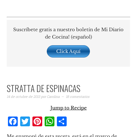
Suscríbete gratis a nuestro boletín de Mi Diario
de Cocina! (español)
Click Aquí
STRATTA DE ESPINACAS
14 de octubre de 2013
por
Carolina
18 comentarios
Jump to Recipe
Facebook
Twitter
Pinterest
WhatsApp
Compartir
Me enamoré de esta receta, está en el marco de