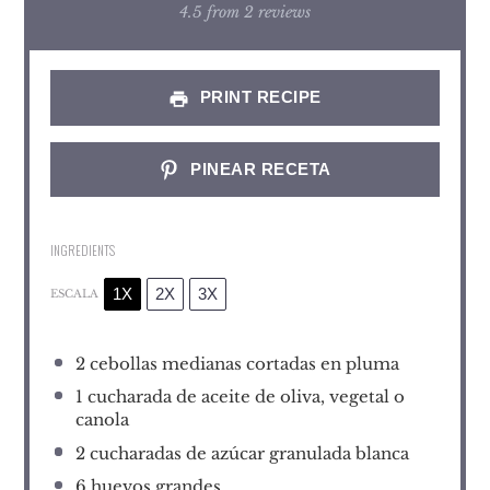
Star
Stars
Stars
Stars
Stars
4.5
from
2
reviews
PRINT RECIPE
PINEAR RECETA
INGREDIENTS
1X
2X
3X
ESCALA
2
cebollas medianas cortadas en pluma
1
cucharada de aceite de oliva, vegetal o
canola
2
cucharadas de azúcar granulada blanca
6
huevos grandes