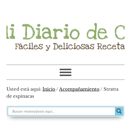
Ir
Ir
Ir
Ir
a
al
a
al
navegación
contenido
la
pie
principal
principal
barra
de
lateral
página
primaria
Usted está aquí:
Inicio
/
Acompañamiento
/
Stratta
de espinacas