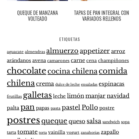
QUEQUE DE MANZANA
TAPAS DE PAN INTEGRAL CON
VOLTEADO
VARIADOS RELLENOS
ETIQUETAS
almuerzo
appetizer
arroz
aguacate
almendras
carne
arándanos
avena
cena
champiñones
camarones
chocolate
comida
cocina chilena
chilena
crema
espinacas
dulce de leche
ensaladas
galletas
limón
manjar
navidad
leche
frutillas
pan
pastel
Pollo
palta
papas
postre
pasta
postres
queque
salsa
queso
sandwich
sopa
tomate
zapallo
vainilla
tarta
yogurt
zanahorias
torta