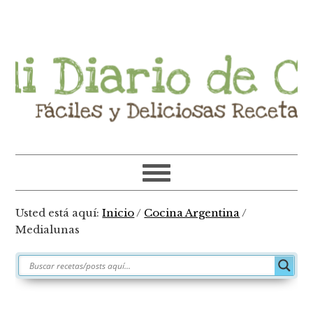
Ir
Ir
Ir
Ir
a
al
a
al
navegación
contenido
la
pie
principal
principal
barra
de
lateral
página
primaria
Usted está aquí:
Inicio
/
Cocina Argentina
/
Medialunas