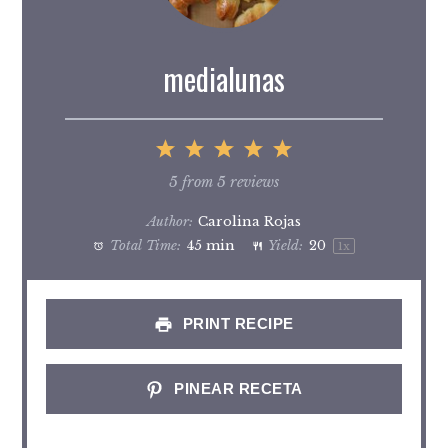
medialunas
1
2
3
4
5
Star
Stars
Stars
Stars
Stars
5
from
5
reviews
Author:
Carolina Rojas
Total Time:
45 min
Yield:
2
0
1
x
PRINT RECIPE
PINEAR RECETA