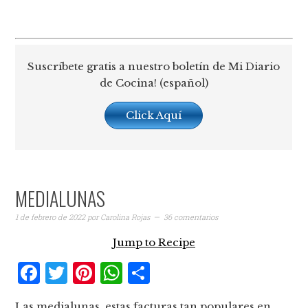
Suscríbete gratis a nuestro boletín de Mi Diario
de Cocina! (español)
Click Aquí
MEDIALUNAS
1 de febrero de 2022
por
Carolina Rojas
36 comentarios
Jump to Recipe
Facebook
Twitter
Pinterest
WhatsApp
Compartir
Las medialunas, estas facturas tan populares en