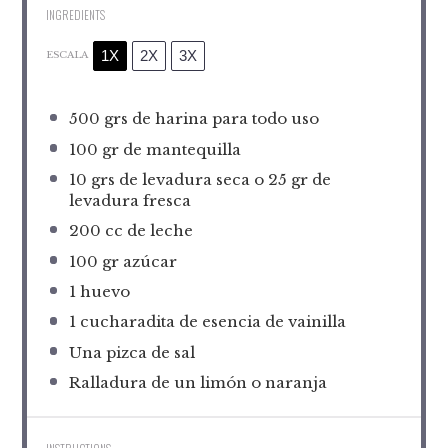
INGREDIENTS
1X
2X
3X
ESCALA
500
grs de harina para todo uso
100
gr de mantequilla
10
grs de levadura seca o 25 gr de
levadura fresca
200
cc de leche
100
gr azúcar
1
huevo
1
cucharadita de esencia de vainilla
Una pizca de sal
Ralladura de un limón o naranja