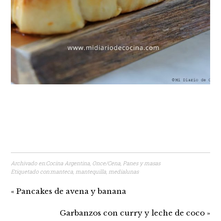
Archivado en:
Cocina Argentina
,
Once/Cena
,
Panes y masas
Etiquetado con:
manteca
,
mantequilla
,
medialunas
« Pancakes de avena y banana
Garbanzos con curry y leche de coco »