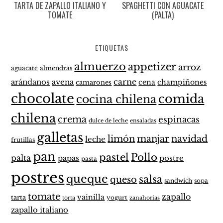
TARTA DE ZAPALLO ITALIANO Y
SPAGHETTI CON AGUACATE
TOMATE
(PALTA)
ETIQUETAS
almuerzo
appetizer
arroz
aguacate
almendras
carne
arándanos
avena
cena
champiñones
camarones
chocolate
comida
cocina chilena
chilena
crema
espinacas
dulce de leche
ensaladas
galletas
limón
manjar
navidad
leche
frutillas
pan
pastel
Pollo
palta
papas
postre
pasta
postres
queque
salsa
queso
sandwich
sopa
tomate
zapallo
vainilla
tarta
yogurt
zanahorias
torta
zapallo italiano