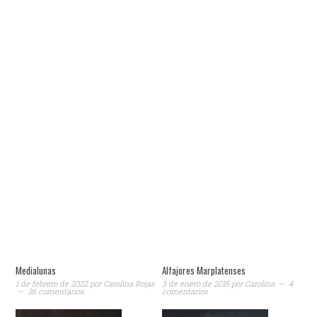
Medialunas
Alfajores Marplatenses
1 de febrero de 2022
por
Carolina Rojas
3 de enero de 2015
por
Carolina
4
36 comentarios
comentarios