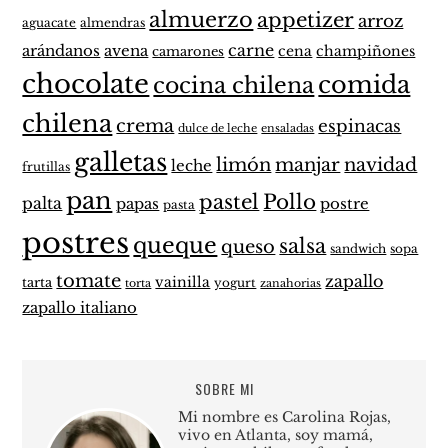
almuerzo
appetizer
arroz
aguacate
almendras
carne
arándanos
avena
cena
champiñones
camarones
chocolate
comida
cocina chilena
chilena
crema
espinacas
dulce de leche
ensaladas
galletas
limón
manjar
navidad
leche
frutillas
pan
pastel
Pollo
palta
papas
postre
pasta
postres
queque
salsa
queso
sandwich
sopa
tomate
zapallo
vainilla
tarta
yogurt
zanahorias
torta
zapallo italiano
SOBRE MI
Mi nombre es Carolina Rojas,
vivo en Atlanta, soy mamá,