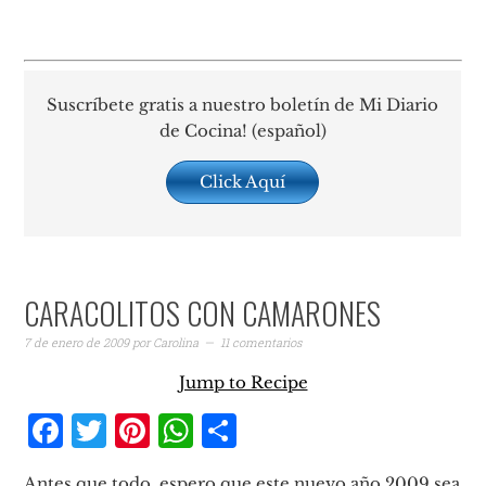
Suscríbete gratis a nuestro boletín de Mi Diario
de Cocina! (español)
Click Aquí
CARACOLITOS CON CAMARONES
7 de enero de 2009
por
Carolina
11 comentarios
Jump to Recipe
Facebook
Twitter
Pinterest
WhatsApp
Compartir
Antes que todo, espero que este nuevo año 2009 sea