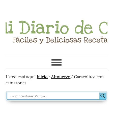
Ir
Ir
Ir
Ir
a
al
a
al
navegación
contenido
la
pie
principal
principal
barra
de
lateral
página
primaria
Usted está aquí:
Inicio
/
Almuerzo
/
Caracolitos con
camarones