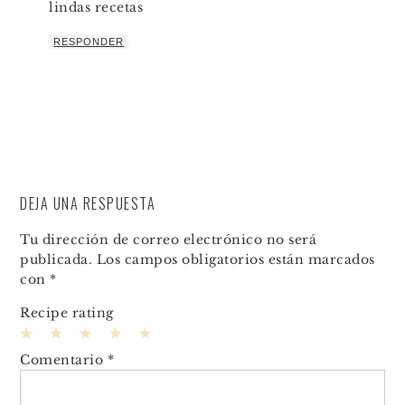
lindas recetas
RESPONDER
DEJA UNA RESPUESTA
Tu dirección de correo electrónico no será
publicada.
Los campos obligatorios están marcados
con
*
Recipe rating
1
2
3
4
5
Comentario
*
Star
Stars
Stars
Stars
Stars