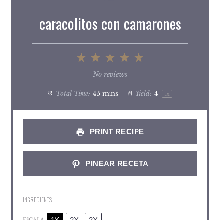
caracolitos con camarones
1
2
3
4
5
Star
Stars
Stars
Stars
Stars
No reviews
Total Time:
45 mins
Yield:
4
1
x
PRINT RECIPE
PINEAR RECETA
INGREDIENTS
1X
2X
3X
ESCALA