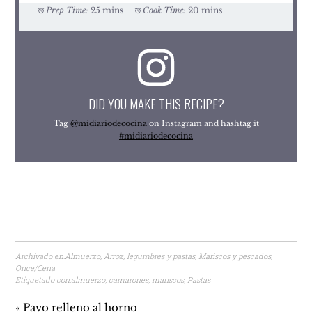
Prep Time:
25 mins
Cook Time:
20 mins
DID YOU MAKE THIS RECIPE?
Tag
@midiariodecocina
on Instagram and hashtag it
#midiariodecocina
Archivado en:
Almuerzo
,
Arroz, legumbres y pastas
,
Mariscos y pescados
,
Once/Cena
Etiquetado con:
almuerzo
,
camarones
,
mariscos
,
Pastas
« Pavo relleno al horno