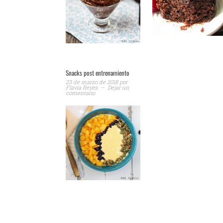
Snacks post entrenamiento
23 de marzo de 2018
por
Flavia Reyes
Dejar un
comentario