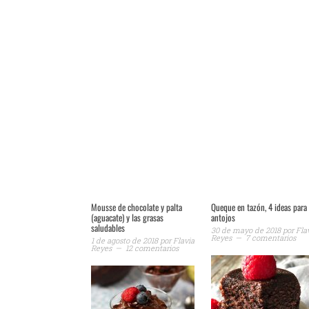
Mousse de chocolate y palta
Queque en tazón, 4 ideas para
(aguacate) y las grasas
antojos
saludables
30 de mayo de 2018
por
Fla
Reyes
7 comentarios
1 de agosto de 2018
por
Flavia
Reyes
12 comentarios