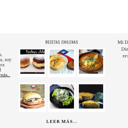
RECETAS CHILENAS
Mi D
Dia
s,
re
a, soy
ra
d
 más…
LEER MÁS...