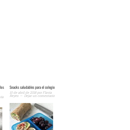
 los
Snacks saludables para el colegio
10 de abril de 2018
por
Flavia
Reyes
Dejar un comentario
via