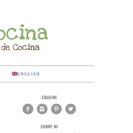
ENGLISH
SÍGUEME




SOBRE MI