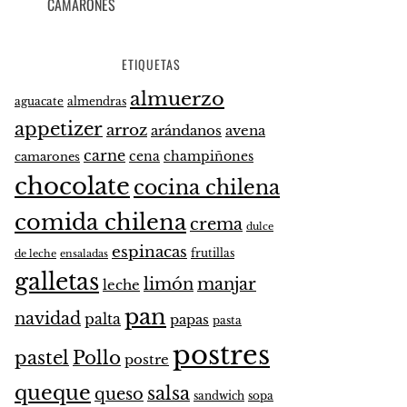
CAMARONES
ETIQUETAS
almuerzo
aguacate
almendras
appetizer
arroz
arándanos
avena
carne
cena
champiñones
camarones
chocolate
cocina chilena
comida chilena
crema
dulce
espinacas
frutillas
de leche
ensaladas
galletas
limón
manjar
leche
pan
navidad
palta
papas
pasta
postres
pastel
Pollo
postre
queque
salsa
queso
sandwich
sopa