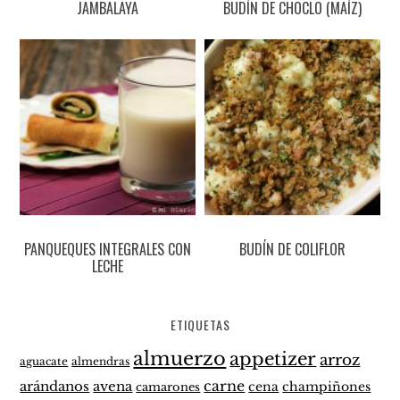
JAMBALAYA
BUDÍN DE CHOCLO (MAÍZ)
PANQUEQUES INTEGRALES CON
BUDÍN DE COLIFLOR
LECHE
ETIQUETAS
almuerzo
appetizer
arroz
aguacate
almendras
carne
arándanos
avena
cena
champiñones
camarones