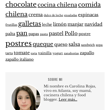
chocolate
comida
cocina chilena
chilena
crema
espinacas
dulce de leche
ensaladas
galletas
limón
manjar
navidad
leche
frutillas
pan
pastel
Pollo
palta
papas
postre
pasta
postres
queque
salsa
queso
sandwich
sopa
tomate
zapallo
vainilla
tarta
yogurt
zanahorias
torta
zapallo italiano
SOBRE MI
Mi nombre es Carolina Rojas,
vivo en Atlanta, soy mamá,
cocinera chilena y food
blogger.
Leer más…