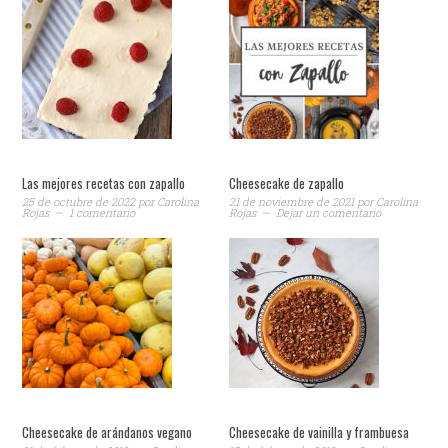
Las mejores recetas con zapallo
Cheesecake de zapallo
25 de octubre de 2022
por
Carolina
21 de noviembre de 2021
por
Carolina
Rojas
1 comentario
Rojas
Dejar un comentario
Cheesecake de arándanos vegano
Cheesecake de vainilla y frambuesa