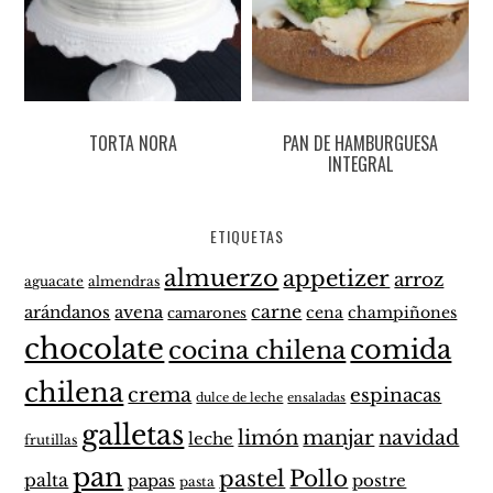
TORTA NORA
PAN DE HAMBURGUESA
INTEGRAL
ETIQUETAS
almuerzo
appetizer
arroz
aguacate
almendras
carne
arándanos
avena
cena
champiñones
camarones
chocolate
comida
cocina chilena
chilena
crema
espinacas
dulce de leche
ensaladas
galletas
limón
manjar
navidad
leche
frutillas
pan
pastel
Pollo
palta
papas
postre
pasta