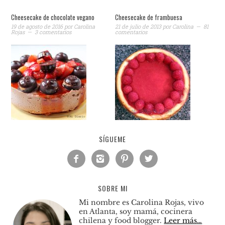
Cheesecake de chocolate vegano
Cheesecake de frambuesa
19 de agosto de 2016
por
Carolina
21 de julio de 2013
por
Carolina
81
Rojas
3 comentarios
comentarios
SÍGUEME




SOBRE MI
Mi nombre es Carolina Rojas, vivo
en Atlanta, soy mamá, cocinera
chilena y food blogger.
Leer más…