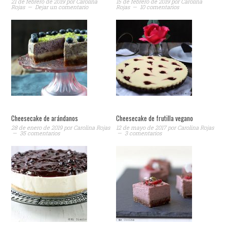
21 de febrero de 2019
por
Carolina
15 de febrero de 2019
por
Carolina
Rojas
Dejar un comentario
Rojas
10 comentarios
Cheesecake de arándanos
Cheesecake de frutilla vegano
28 de enero de 2019
por
Carolina Rojas
12 de mayo de 2017
por
Carolina Rojas
35 comentarios
3 comentarios