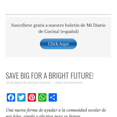
Suscríbete gratis a nuestro boletín de Mi Diario
de Cocina! (español)
Click Aquí
SAVE BIG FOR A BRIGHT FUTURE!
26 de agosto de 2015
por
Carolina
Dejar un comentario
Facebook
Twitter
Pinterest
WhatsApp
Compartir
Una nueva forma de ayudar a la comunidad escolar de
mis hijos, simple y efectiva para su futuro.