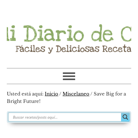
Ir
Ir
Ir
Ir
a
al
a
al
navegación
contenido
la
pie
principal
principal
barra
de
lateral
página
primaria
Usted está aquí:
Inicio
/
Miscelaneo
/
Save Big for a
Bright Future!