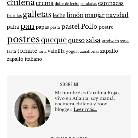
chilena
crema
espinacas
dulce de leche
ensaladas
galletas
limón
manjar
navidad
leche
frutillas
pan
pastel
Pollo
palta
papas
postre
pasta
postres
queque
salsa
queso
sandwich
sopa
tomate
zapallo
vainilla
tarta
yogurt
zanahorias
torta
zapallo italiano
SOBRE MI
Mi nombre es Carolina Rojas,
vivo en Atlanta, soy mamá,
cocinera chilena y food
blogger.
Leer más…