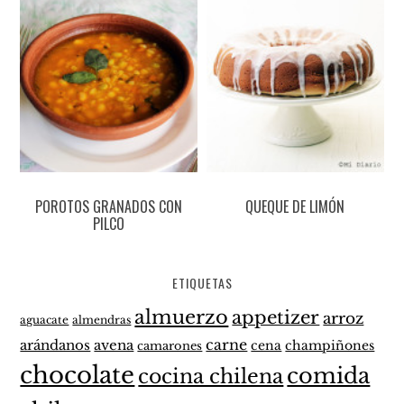
POROTOS GRANADOS CON
QUEQUE DE LIMÓN
PILCO
ETIQUETAS
almuerzo
appetizer
arroz
aguacate
almendras
carne
arándanos
avena
cena
champiñones
camarones
chocolate
comida
cocina chilena