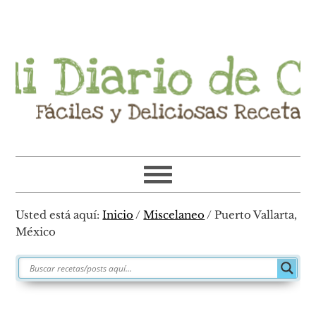
Ir
Ir
Ir
Ir
a
al
a
al
navegación
contenido
la
pie
principal
principal
barra
de
lateral
página
primaria
Usted está aquí:
Inicio
/
Miscelaneo
/
Puerto Vallarta,
México