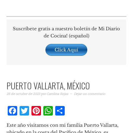
Suscríbete gratis a nuestro boletín de Mi Diario
de Cocina! (español)
Click Aquí
PUERTO VALLARTA, MÉXICO
25 de octubre de 2023
por
Carolina Rojas
Dejar un comentario
Facebook
Twitter
Pinterest
WhatsApp
Compartir
Este año visitamos con mi familia Puerto Vallarta,
ubicado en la costa del Pacífico de México, es