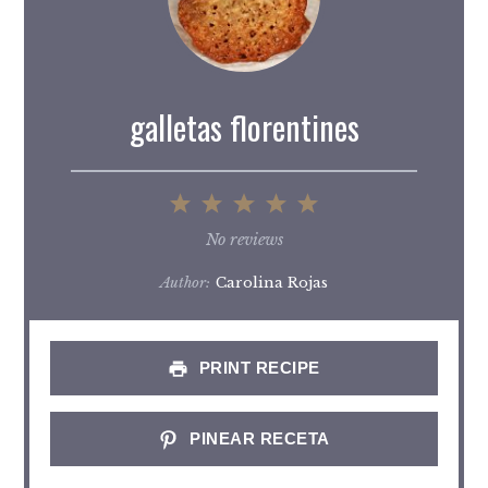
galletas florentines
1
2
3
4
5
Star
Stars
Stars
Stars
Stars
No reviews
Author:
Carolina Rojas
PRINT RECIPE
PINEAR RECETA