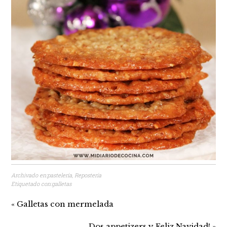
Archivado en:
pastelería
,
Repostería
Etiquetado con:
galletas
« Galletas con mermelada
Dos appetizers y Feliz Navidad! »