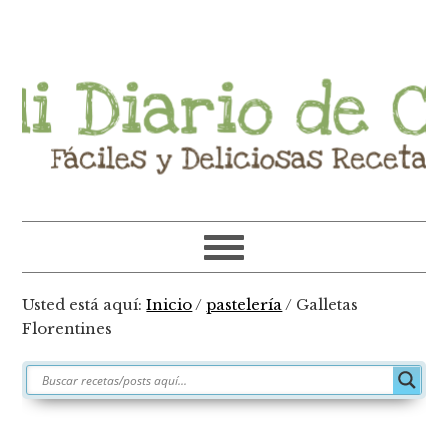
Ir
Ir
Ir
Ir
a
al
a
al
navegación
contenido
la
pie
principal
principal
barra
de
lateral
página
primaria
Usted está aquí:
Inicio
/
pastelería
/
Galletas
Florentines