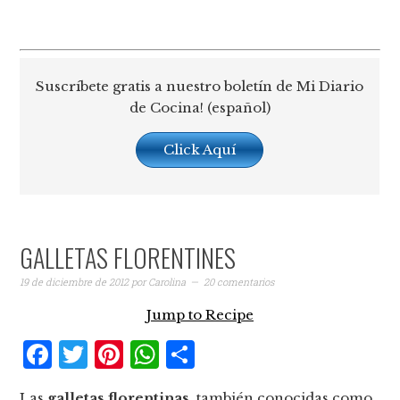
Suscríbete gratis a nuestro boletín de Mi Diario
de Cocina! (español)
Click Aquí
GALLETAS FLORENTINES
19 de diciembre de 2012
por
Carolina
20 comentarios
Jump to Recipe
Facebook
Twitter
Pinterest
WhatsApp
Compartir
Las
galletas florentinas
, también conocidas como