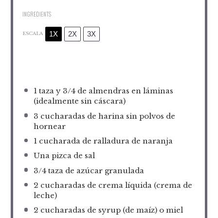
INGREDIENTS
1X
2X
3X
ESCALA
1
taza y 3/4 de almendras en láminas
(idealmente sin cáscara)
3
cucharadas de harina sin polvos de
hornear
1
cucharada de ralladura de naranja
Una pizca de sal
3/4
taza de azúcar granulada
2
cucharadas de crema líquida (crema de
leche)
2
cucharadas de syrup (de maíz) o miel