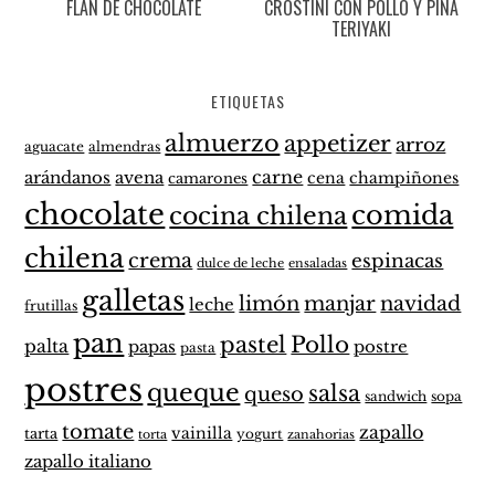
FLAN DE CHOCOLATE
CROSTINI CON POLLO Y PIÑA
TERIYAKI
ETIQUETAS
almuerzo
appetizer
arroz
aguacate
almendras
carne
arándanos
avena
cena
champiñones
camarones
chocolate
comida
cocina chilena
chilena
crema
espinacas
dulce de leche
ensaladas
galletas
limón
manjar
navidad
leche
frutillas
pan
pastel
Pollo
palta
papas
postre
pasta
postres
queque
salsa
queso
sandwich
sopa
tomate
zapallo
vainilla
tarta
yogurt
zanahorias
torta
zapallo italiano