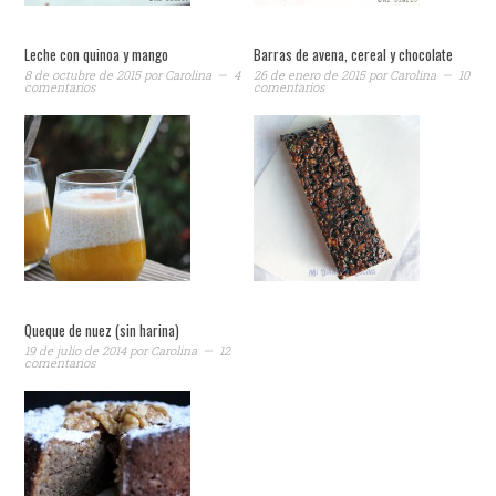
Leche con quinoa y mango
Barras de avena, cereal y chocolate
8 de octubre de 2015
por
Carolina
4
26 de enero de 2015
por
Carolina
10
comentarios
comentarios
Queque de nuez (sin harina)
19 de julio de 2014
por
Carolina
12
comentarios