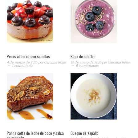
Peras al horno con semillas
Sopa de coliflor
4 de marzo de 2016
por
Carolina Rojas
10 de enero de 2016
por
Carolina Rojas
1 comentario
6 comentarios
Panna cotta de leche de coco y salsa
Queque de zapallo
de granada