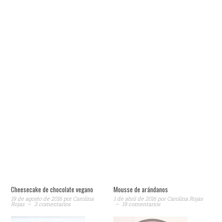
Cheesecake de chocolate vegano
Mousse de arándanos
19 de agosto de 2016
por
Carolina
1 de abril de 2016
por
Carolina Rojas
Rojas
3 comentarios
19 comentarios