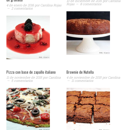
10 de diciembre de 2015
por
Carolina
Rojas
8 comentarios
4 de enero de 2016
por
Carolina Rojas
2 comentarios
Pizza con base de zapallo italiano
Brownie de Nutella
11 de noviembre de 2015
por
Carolina
4 de noviembre de 2015
por
Carolina
5 comentarios
11 comentarios