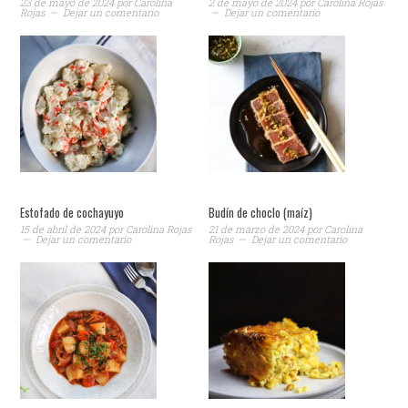
23 de mayo de 2024
por
Carolina
2 de mayo de 2024
por
Carolina Rojas
Rojas
Dejar un comentario
Dejar un comentario
Estofado de cochayuyo
Budín de choclo (maíz)
15 de abril de 2024
por
Carolina Rojas
21 de marzo de 2024
por
Carolina
Dejar un comentario
Rojas
Dejar un comentario