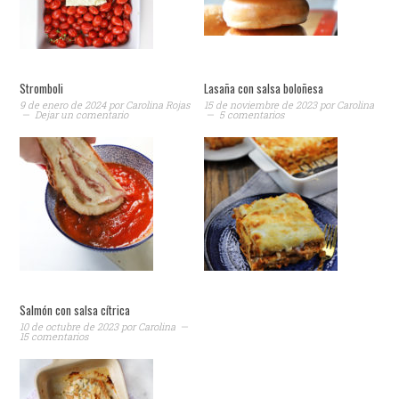
Stromboli
Lasaña con salsa boloñesa
9 de enero de 2024
por
Carolina Rojas
15 de noviembre de 2023
por
Carolina
Dejar un comentario
5 comentarios
Salmón con salsa cítrica
10 de octubre de 2023
por
Carolina
15 comentarios