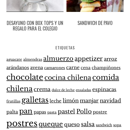
DESAYUNO CON BOX TOPS Y UN
SANDWICH DE PAVO
REGALO PARA EL COLEGIO
ETIQUETAS
almuerzo
appetizer
arroz
aguacate
almendras
carne
arándanos
avena
cena
champiñones
camarones
chocolate
comida
cocina chilena
chilena
crema
espinacas
dulce de leche
ensaladas
galletas
limón
manjar
navidad
leche
frutillas
pan
pastel
Pollo
palta
papas
postre
pasta
postres
queque
salsa
queso
sandwich
sopa