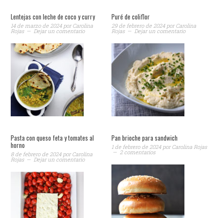
Lentejas con leche de coco y curry
Puré de coliflor
14 de marzo de 2024
por
Carolina
29 de febrero de 2024
por
Carolina
Rojas
Dejar un comentario
Rojas
Dejar un comentario
Pasta con queso feta y tomates al
Pan brioche para sandwich
horno
1 de febrero de 2024
por
Carolina Rojas
2 comentarios
8 de febrero de 2024
por
Carolina
Rojas
Dejar un comentario