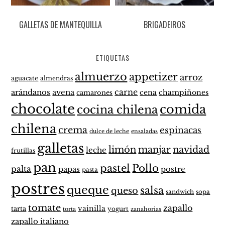
GALLETAS DE MANTEQUILLA
BRIGADEIROS
ETIQUETAS
almuerzo
appetizer
arroz
aguacate
almendras
carne
arándanos
avena
cena
champiñones
camarones
chocolate
comida
cocina chilena
chilena
crema
espinacas
dulce de leche
ensaladas
galletas
limón
manjar
navidad
leche
frutillas
pan
pastel
Pollo
palta
papas
postre
pasta
postres
queque
salsa
queso
sandwich
sopa
tomate
zapallo
vainilla
tarta
yogurt
zanahorias
torta
zapallo italiano