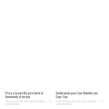
Pizza a la parrilla para darle la
Celebración para San Valentín con
bienvenida al verano
Capri Sun
16 de junio de 2015
por
Carolina
1
6 de febrero de 2015
por
Carolina
2
comentario
comentarios