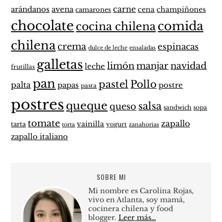
carne
arándanos
avena
cena
champiñones
camarones
chocolate
comida
cocina chilena
chilena
crema
espinacas
dulce de leche
ensaladas
galletas
limón
manjar
navidad
leche
frutillas
pan
pastel
Pollo
palta
papas
postre
pasta
postres
queque
salsa
queso
sandwich
sopa
tomate
zapallo
vainilla
tarta
yogurt
zanahorias
torta
zapallo italiano
SOBRE MI
Mi nombre es Carolina Rojas,
vivo en Atlanta, soy mamá,
cocinera chilena y food
blogger.
Leer más…