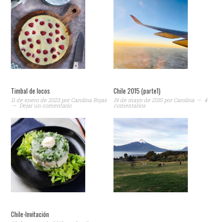
Timbal de locos
Chile 2015 (parte1)
11 de enero de 2023
por
Carolina Rojas
19 de mayo de 2015
por
Carolina
4
Dejar un comentario
comentarios
Chile-Invitación