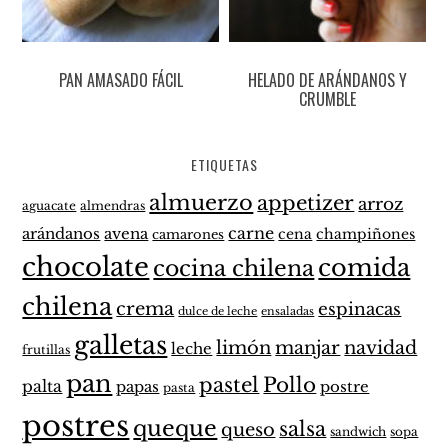
PAN AMASADO FÁCIL
HELADO DE ARÁNDANOS Y
CRUMBLE
ETIQUETAS
almuerzo
appetizer
arroz
aguacate
almendras
carne
arándanos
avena
cena
champiñones
camarones
chocolate
comida
cocina chilena
chilena
crema
espinacas
dulce de leche
ensaladas
galletas
limón
manjar
navidad
leche
frutillas
pan
pastel
Pollo
palta
papas
postre
pasta
postres
queque
salsa
queso
sandwich
sopa