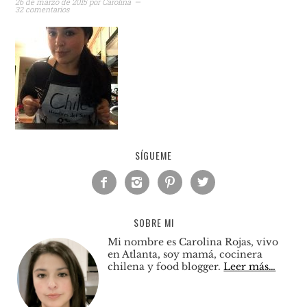
26 de marzo de 2015
por
Carolina
32 comentarios
SÍGUEME




SOBRE MI
Mi nombre es Carolina Rojas, vivo
en Atlanta, soy mamá, cocinera
chilena y food blogger.
Leer más…