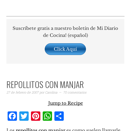
Suscríbete gratis a nuestro boletín de Mi Diario
de Cocina! (español)
Click Aquí
REPOLLITOS CON MANJAR
27 de febrero de 2007
por
Carolina
70 comentarios
Jump to Recipe
Facebook
Twitter
Pinterest
WhatsApp
Compartir
Los
repollitos con manjar
es como suelen llamarle