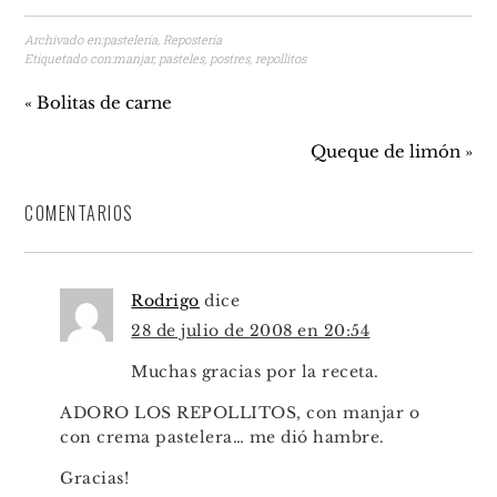
Archivado en:
pastelería
,
Repostería
Etiquetado con:
manjar
,
pasteles
,
postres
,
repollitos
« Bolitas de carne
Queque de limón »
COMENTARIOS
Rodrigo
dice
28 de julio de 2008 en 20:54
Muchas gracias por la receta.
ADORO LOS REPOLLITOS, con manjar o
con crema pastelera… me dió hambre.
Gracias!