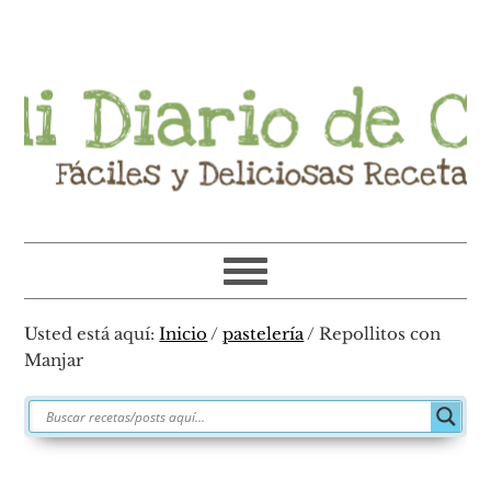
Ir
Ir
Ir
Ir
a
al
a
al
navegación
contenido
la
pie
principal
principal
barra
de
lateral
página
primaria
Usted está aquí:
Inicio
/
pastelería
/
Repollitos con
Manjar