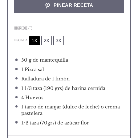
PINEAR RECETA
INGREDIENTS
1X
2X
3X
ESCALA
50 g
de mantequilla
1
Pizca sal
Ralladura de
1
limón
1 1/3
taza (190 grs) de harina cernida
4
Huevos
1
tarro de manjar (dulce de leche) o crema
pastelera
1/2
taza (70grs) de azúcar flor