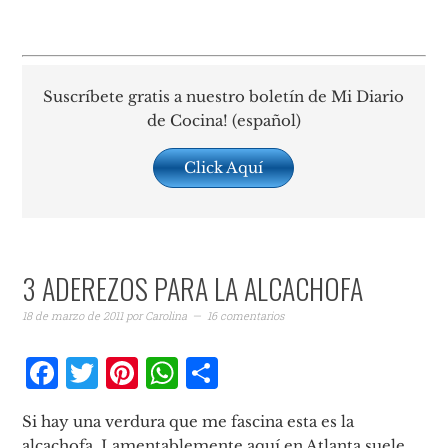
Suscríbete gratis a nuestro boletín de Mi Diario
de Cocina! (español)
Click Aquí
3 ADEREZOS PARA LA ALCACHOFA
18 de marzo de 2011
por
Carolina
16 comentarios
Facebook
Twitter
Pinterest
WhatsApp
Compartir
Si hay una verdura que me fascina esta es la
alcachofa. Lamentablemente aquí en Atlanta suele