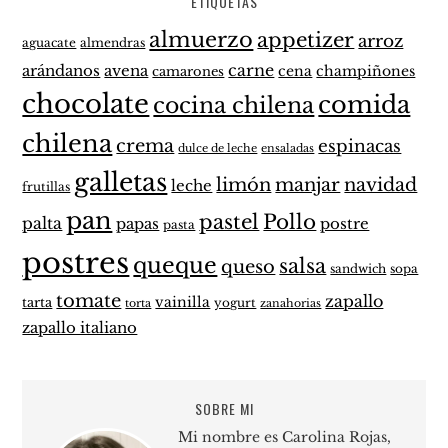
ETIQUETAS
almuerzo
appetizer
arroz
aguacate
almendras
carne
arándanos
avena
cena
champiñones
camarones
chocolate
comida
cocina chilena
chilena
crema
espinacas
dulce de leche
ensaladas
galletas
limón
manjar
navidad
leche
frutillas
pan
pastel
Pollo
palta
papas
postre
pasta
postres
queque
salsa
queso
sandwich
sopa
tomate
zapallo
vainilla
tarta
yogurt
zanahorias
torta
zapallo italiano
SOBRE MI
Mi nombre es Carolina Rojas,