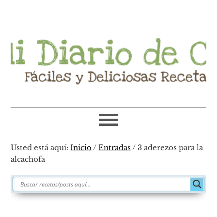
Ir
Ir
Ir
Ir
a
al
a
al
navegación
contenido
la
pie
principal
principal
barra
de
lateral
página
primaria
Usted está aquí:
Inicio
/
Entradas
/
3 aderezos para la
alcachofa