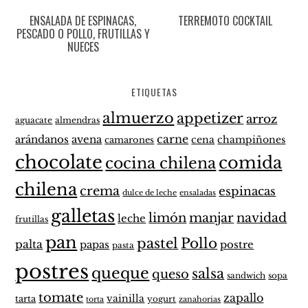
ENSALADA DE ESPINACAS,
TERREMOTO COCKTAIL
PESCADO O POLLO, FRUTILLAS Y
NUECES
ETIQUETAS
almuerzo
appetizer
arroz
aguacate
almendras
carne
arándanos
avena
cena
champiñones
camarones
chocolate
comida
cocina chilena
chilena
crema
espinacas
dulce de leche
ensaladas
galletas
limón
manjar
navidad
leche
frutillas
pan
pastel
Pollo
palta
papas
postre
pasta
postres
queque
salsa
queso
sandwich
sopa
tomate
zapallo
vainilla
tarta
yogurt
zanahorias
torta