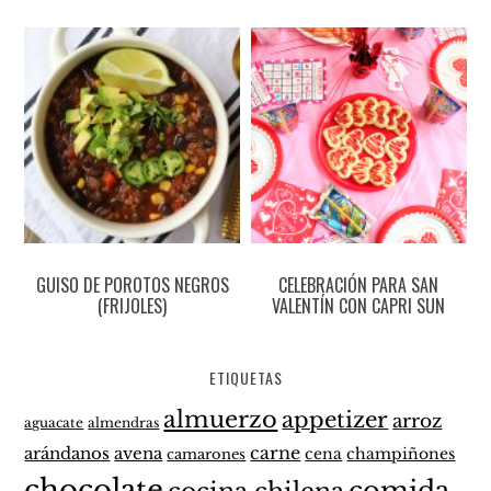
GUISO DE POROTOS NEGROS
CELEBRACIÓN PARA SAN
(FRIJOLES)
VALENTÍN CON CAPRI SUN
ETIQUETAS
almuerzo
appetizer
arroz
aguacate
almendras
carne
arándanos
avena
cena
champiñones
camarones
chocolate
comida