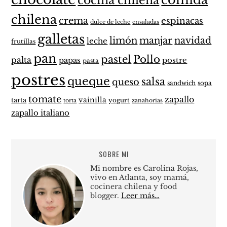
cocina chilena
chilena
crema
espinacas
dulce de leche
ensaladas
galletas
limón
manjar
navidad
leche
frutillas
pan
pastel
Pollo
palta
papas
postre
pasta
postres
queque
salsa
queso
sandwich
sopa
tomate
zapallo
vainilla
tarta
yogurt
zanahorias
torta
zapallo italiano
SOBRE MI
Mi nombre es Carolina Rojas,
vivo en Atlanta, soy mamá,
cocinera chilena y food
blogger.
Leer más…