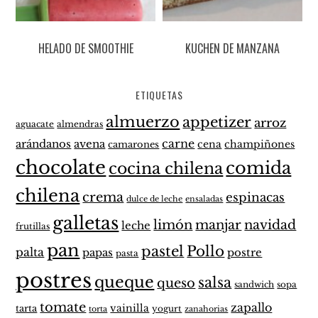
HELADO DE SMOOTHIE
KUCHEN DE MANZANA
ETIQUETAS
almuerzo
appetizer
arroz
aguacate
almendras
carne
arándanos
avena
cena
champiñones
camarones
chocolate
comida
cocina chilena
chilena
crema
espinacas
dulce de leche
ensaladas
galletas
limón
manjar
navidad
leche
frutillas
pan
pastel
Pollo
palta
papas
postre
pasta
postres
queque
salsa
queso
sandwich
sopa
tomate
zapallo
vainilla
tarta
yogurt
zanahorias
torta