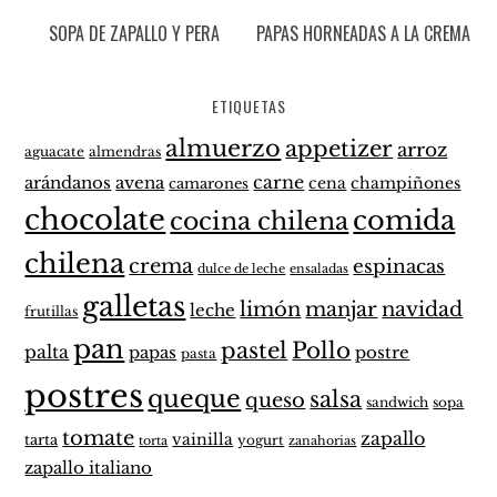
SOPA DE ZAPALLO Y PERA
PAPAS HORNEADAS A LA CREMA
ETIQUETAS
almuerzo
appetizer
arroz
aguacate
almendras
carne
arándanos
avena
cena
champiñones
camarones
chocolate
comida
cocina chilena
chilena
crema
espinacas
dulce de leche
ensaladas
galletas
limón
manjar
navidad
leche
frutillas
pan
pastel
Pollo
palta
papas
postre
pasta
postres
queque
salsa
queso
sandwich
sopa
tomate
zapallo
vainilla
tarta
yogurt
zanahorias
torta
zapallo italiano