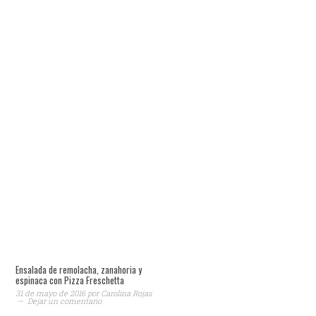
Ensalada de remolacha, zanahoria y
espinaca con Pizza Freschetta
31 de mayo de 2016
por
Carolina Rojas
Dejar un comentario