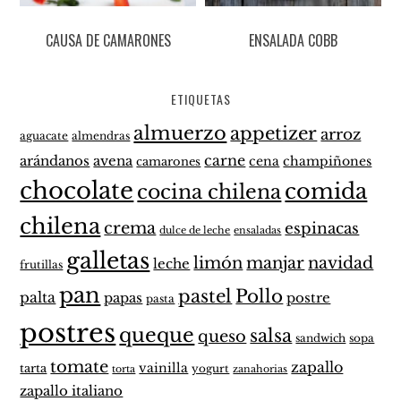
CAUSA DE CAMARONES
ENSALADA COBB
ETIQUETAS
almuerzo
appetizer
arroz
aguacate
almendras
carne
arándanos
avena
cena
champiñones
camarones
chocolate
comida
cocina chilena
chilena
crema
espinacas
dulce de leche
ensaladas
galletas
limón
manjar
navidad
leche
frutillas
pan
pastel
Pollo
palta
papas
postre
pasta
postres
queque
salsa
queso
sandwich
sopa
tomate
zapallo
vainilla
tarta
yogurt
zanahorias
torta
zapallo italiano