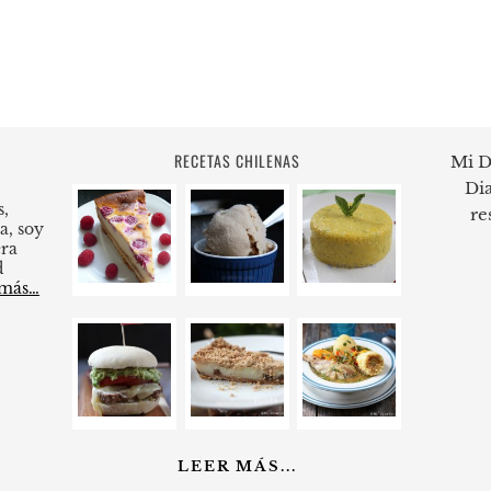
RECETAS CHILENAS
Mi D
Dia
s,
re
a, soy
ra
d
 más…
LEER MÁS...