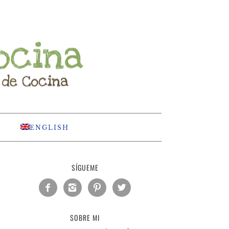
ENGLISH
SÍGUEME




SOBRE MI