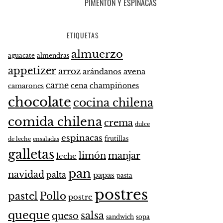
PIMENTÓN Y ESPINACAS
ETIQUETAS
almuerzo
aguacate
almendras
appetizer
arroz
arándanos
avena
carne
cena
champiñones
camarones
chocolate
cocina chilena
comida chilena
crema
dulce
espinacas
frutillas
de leche
ensaladas
galletas
limón
manjar
leche
pan
navidad
palta
papas
pasta
postres
pastel
Pollo
postre
queque
salsa
queso
sandwich
sopa