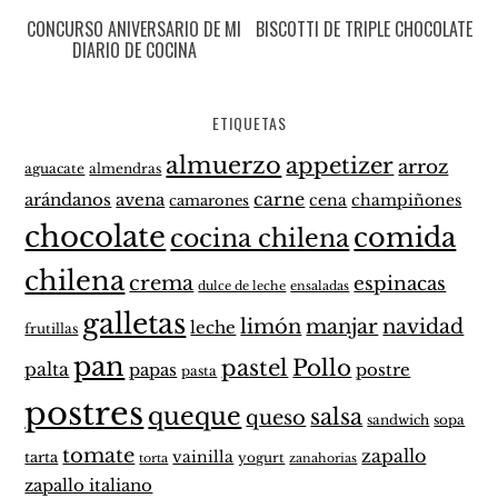
CONCURSO ANIVERSARIO DE MI
BISCOTTI DE TRIPLE CHOCOLATE
DIARIO DE COCINA
ETIQUETAS
almuerzo
appetizer
arroz
aguacate
almendras
carne
arándanos
avena
cena
champiñones
camarones
chocolate
comida
cocina chilena
chilena
crema
espinacas
dulce de leche
ensaladas
galletas
limón
manjar
navidad
leche
frutillas
pan
pastel
Pollo
palta
papas
postre
pasta
postres
queque
salsa
queso
sandwich
sopa
tomate
zapallo
vainilla
tarta
yogurt
zanahorias
torta
zapallo italiano