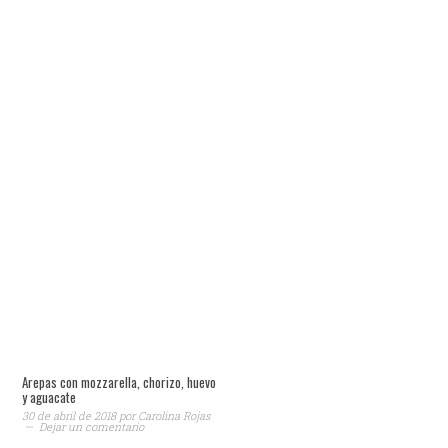
Arepas con mozzarella, chorizo, huevo
y aguacate
30 de abril de 2018
por
Carolina Rojas
Dejar un comentario