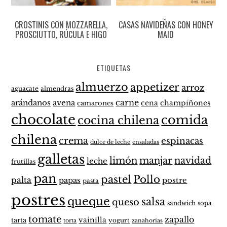
CROSTINIS CON MOZZARELLA,
CASAS NAVIDEÑAS CON HONEY
PROSCIUTTO, RÚCULA E HIGO
MAID
ETIQUETAS
almuerzo
appetizer
arroz
aguacate
almendras
carne
arándanos
avena
cena
champiñones
camarones
chocolate
comida
cocina chilena
chilena
crema
espinacas
dulce de leche
ensaladas
galletas
limón
manjar
navidad
leche
frutillas
pan
pastel
Pollo
palta
papas
postre
pasta
postres
queque
salsa
queso
sandwich
sopa
tomate
zapallo
vainilla
tarta
yogurt
zanahorias
torta