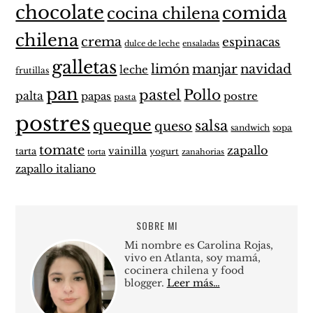
chocolate
comida
cocina chilena
chilena
crema
espinacas
dulce de leche
ensaladas
galletas
limón
manjar
navidad
leche
frutillas
pan
pastel
Pollo
palta
papas
postre
pasta
postres
queque
salsa
queso
sandwich
sopa
tomate
zapallo
vainilla
tarta
yogurt
zanahorias
torta
zapallo italiano
SOBRE MI
Mi nombre es Carolina Rojas,
vivo en Atlanta, soy mamá,
cocinera chilena y food
blogger.
Leer más…