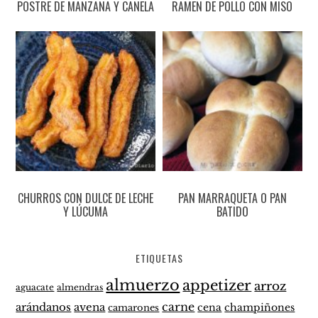
POSTRE DE MANZANA Y CANELA
RAMEN DE POLLO CON MISO
CHURROS CON DULCE DE LECHE
PAN MARRAQUETA O PAN
Y LÚCUMA
BATIDO
ETIQUETAS
almuerzo
appetizer
arroz
aguacate
almendras
carne
arándanos
avena
cena
champiñones
camarones