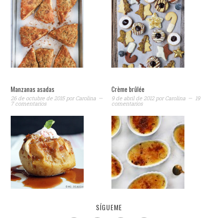
Manzanas asadas
Crème brûlée
26 de octubre de 2015
por
Carolina
9 de abril de 2012
por
Carolina
19
7 comentarios
comentarios
SÍGUEME