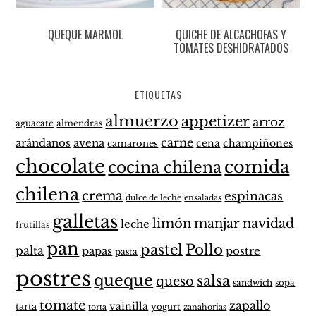
QUEQUE MARMOL
QUICHE DE ALCACHOFAS Y
TOMATES DESHIDRATADOS
ETIQUETAS
almuerzo
appetizer
arroz
aguacate
almendras
carne
arándanos
avena
cena
champiñones
camarones
chocolate
comida
cocina chilena
chilena
crema
espinacas
dulce de leche
ensaladas
galletas
limón
manjar
navidad
leche
frutillas
pan
pastel
Pollo
palta
papas
postre
pasta
postres
queque
salsa
queso
sandwich
sopa
tomate
zapallo
vainilla
tarta
yogurt
zanahorias
torta