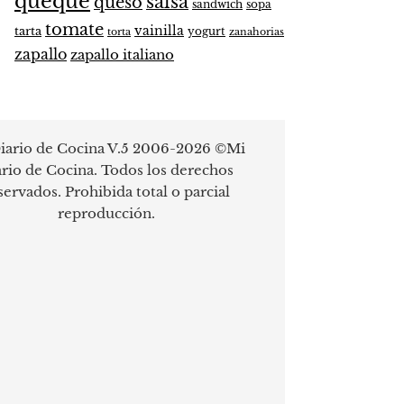
queque
salsa
queso
sandwich
sopa
tomate
vainilla
tarta
yogurt
zanahorias
torta
zapallo
zapallo italiano
iario de Cocina V.5 2006-2026 ©Mi
rio de Cocina. Todos los derechos
servados. Prohibida total o parcial
reproducción.