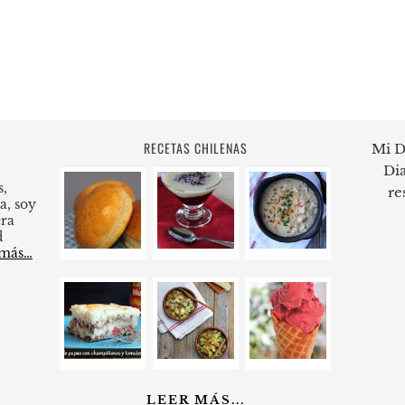
RECETAS CHILENAS
Mi D
Dia
s,
re
a, soy
ra
d
 más…
LEER MÁS...