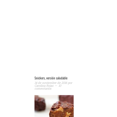
Snickers, versión saludable
14 de noviembre de 2016
por
Carolina Rojas
10
comentarios