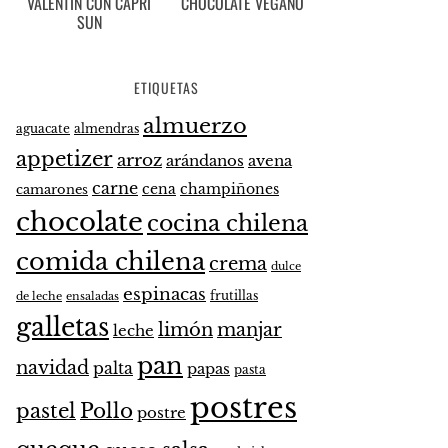
VALENTÍN CON CAPRI
CHOCOLATE VEGANO
SUN
ETIQUETAS
almuerzo
aguacate
almendras
appetizer
arroz
arándanos
avena
carne
cena
champiñones
camarones
chocolate
cocina chilena
comida chilena
crema
dulce
espinacas
frutillas
de leche
ensaladas
galletas
limón
manjar
leche
pan
navidad
palta
papas
pasta
postres
pastel
Pollo
postre