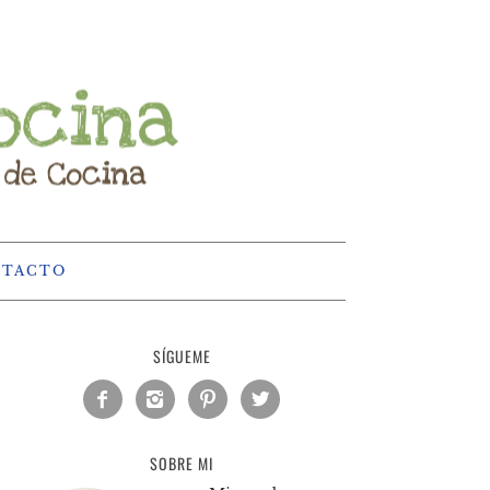
NTACTO
SÍGUEME




SOBRE MI