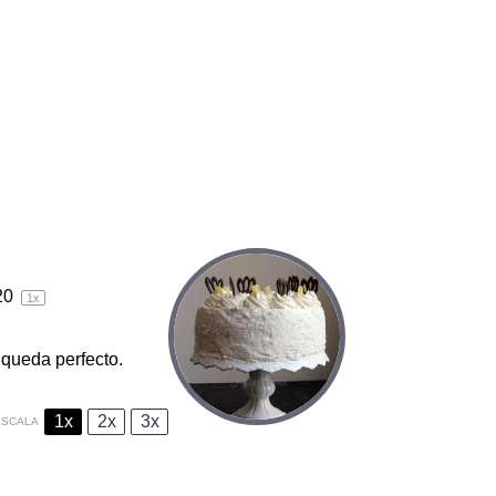
2
0
1
x
 queda perfecto.
1x
2x
3x
ESCALA