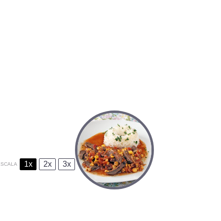
1x
2x
3x
ESCALA