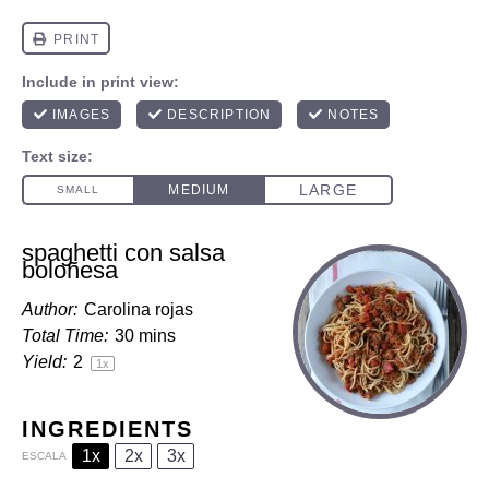
spaghetti con salsa
boloñesa
Author:
Carolina rojas
Total Time:
30 mins
Yield:
2
1
x
INGREDIENTS
1x
2x
3x
ESCALA