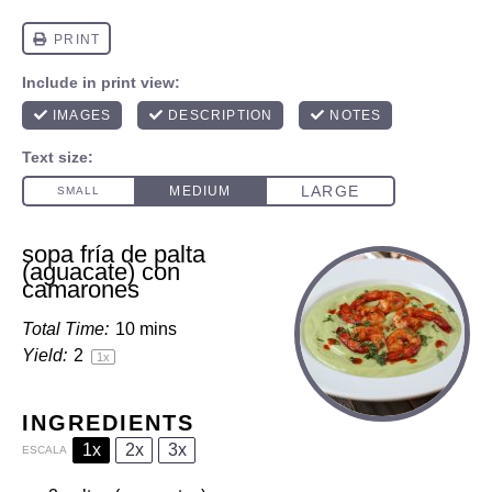
sopa fría de palta
(aguacate) con
camarones
Total Time:
10 mins
Yield:
2
1
x
INGREDIENTS
1x
2x
3x
ESCALA