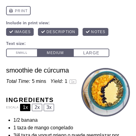
smoothie de cúrcuma
Total Time:
5 mins
Yield:
1
1
x
INGREDIENTS
1x
2x
3x
ESCALA
1/2
banana
1
taza de mango congelado
3/4
taza de yogurt griego o puede reemplazar por