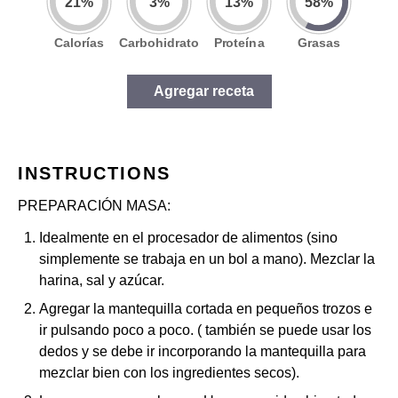
21
%
3
%
13
%
58
%
Calorías
Carbohidrato
Proteína
Grasas
Nutrición por porción
(
6
)
Calorías
418
/2000kcal
Agregar receta
Carbohidrato
7
/250gr
Proteína
13
/100gr
Grasas
39
/67gr
INSTRUCTIONS
PREPARACIÓN MASA:
Idealmente en el procesador de alimentos (sino
simplemente se trabaja en un bol a mano). Mezclar la
harina, sal y azúcar.
Agregar la mantequilla cortada en pequeños trozos e
ir pulsando poco a poco. ( también se puede usar los
dedos y se debe ir incorporando la mantequilla para
mezclar bien con los ingredientes secos).