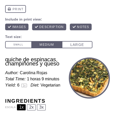
quiche de espinacas,
champiñones y queso
Author:
Carolina Rojas
Total Time:
1 horas 9 minutos
Yield:
6
Diet:
Vegetarian
1
x
INGREDIENTS
1x
2x
3x
ESCALA