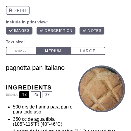
pagnotta pan italiano
INGREDIENTS
1x
2x
3x
ESCALA
500
grs de harina para pan o
para todo uso
350
cc de agua tibia
(105°-115°F) (40°-46°C)